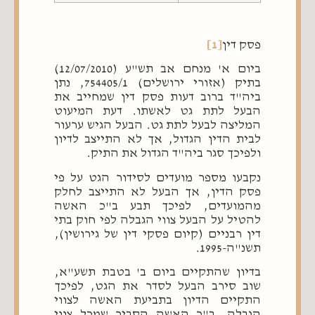
פסק דין
[1]
ביום א' מנחם אב תש"ע (12/07/2010)
בתיק (אזורי ירושלים) 754405/1, נתן
ביה"ד ברוב דעות פסק דין שמחייב את
הבעל לתת גט לאשתו. דעת המיעוט
המליצה לבעל לתת גט. הבעל הגיש ערעור
לבית הדין הגדול, אך לא התייצב לדיון
ולפיכך סגר ביה"ד הגדול את התיק.
נקבעו מספר מועדים לסידור הגט על פי
פסק הדין, אך הבעל לא התייצב לחלק
מהמועדים, לפיכך תבע ב"כ האשה
להטיל על הבעל צווי הגבלה לפי חוק בתי
דין רבניים (קיום פסקי דין של גירושין),
תשנ"ה-1995.
בדיון שהתקיים ביום ב' בטבת תשע"א,
שוב סירב הבעל לסדר את הגט, לפיכך
התקיים הדיון בתביעת האשה לצווי
הגבלה. ב"כ האשה הסביר שמכל צווי