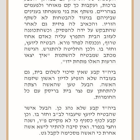
ברכות, ועקבות כך קם מאוחר ולפעמים
בצהריים. משתף את בני משפחתו בענינים
שביניהם בניגוד להבטחות לא לשתף
הוריו. והכאיב לה פיזית גם לאחר
שהתבקש על ידה להפסיק. וכשהתכוננה
לעזוב הבית התפרץ עליה כאדם אחוז
טרוף, ונכנסה לפחד נורא. הבטיח ליועץ,
וחזר בו. ולכן החליטה להתגרש. הגישה
מכתב שמבטיח להשתנות "איך יצאו
הרעות האלו מתחת ידו".
ביה"ד קבע שאין סיכוי לשלום בית, גם
בעובדה שלא הופיע לדיון ראשון שיזמה
האשה. הבעל טען שהאשה רצתה
להתחתן עם נצר בית בריסק עם כל
החומרות.
ביה"ד קבע שלא נהג כן. הבעל אישר
שהבטיח ליועץ שיעבור לב"ב וחזר בו. וכן
קבע לכוף כסניף כי לא מקיים פ"ו, ושנה
וחצי בנפרד. ואין סיבה להתיר לישא אשה
אחרת כי האשה מסכימה לקבל גט.