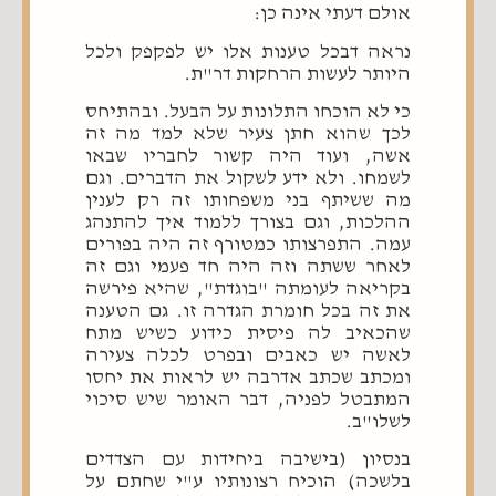
אולם דעתי אינה כן:
נראה דבכל טענות אלו יש לפקפק ולכל
היותר לעשות הרחקות דר"ת.
כי לא הוכחו התלונות על הבעל. ובהתיחס
לכך שהוא חתן צעיר שלא למד מה זה
אשה, ועוד היה קשור לחבריו שבאו
לשמחו. ולא ידע לשקול את הדברים. וגם
מה ששיתף בני משפחותו זה רק לענין
ההלכות, וגם בצורך ללמוד איך להתנהג
עמה. התפרצותו כמטורף זה היה בפורים
לאחר ששתה וזה היה חד פעמי וגם זה
בקריאה לעומתה "בוגדת", שהיא פירשה
את זה בכל חומרת הגדרה זו. גם הטענה
שהכאיב לה פיסית כידוע כשיש מתח
לאשה יש כאבים ובפרט לכלה צעירה
ומכתב שכתב אדרבה יש לראות את יחסו
המתבטל לפניה, דבר האומר שיש סיכוי
לשלו"ב.
בנסיון (בישיבה ביחידות עם הצדדים
בלשכה) הוכיח רצונותיו ע"י שחתם על