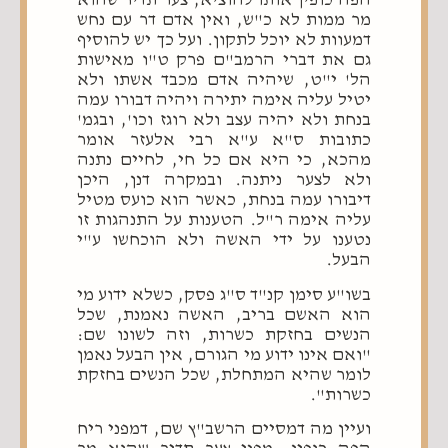
הפה כופין אותו להוציא, צער תדיר שהוא
מר ממות לא כ"ש, ואין אדם דר עם נחש
דמעוות לא יוכל לתקון. ועל כך יש להוסיף
גם את דברי הרמב"ם פרק ט"ו מאישות
הל' י"ט, שיהיה אדם מכבד אשתו ולא
יטיל עליה אימה יתירה ויהיה דבורו עמה
בנחת ולא יהיה עצב ולא רוגז וכו', ובגמ'
כתובות ס"א ע"א רבי אלעזר אומר
מהכא, כי היא אם כל חי, לחיים נתנה
ולא לצער ניתנה. ובמקרה דנן, היכן
דיבורו עמה בנחת, כאשר הוא כועס מטיל
עליה אימה ר"ל. הטענות על התנהגות זו
נטענו על ידי האשה ולא הוכחשו ע"י
הבעל.
בשו"ע סימן קנ"ד ס"ג פסק, כשלא ידוע מי
הוא האשם בריב, האשה נאמנת, שכל
הנשים בחזקת כשרות, וזה לשונו שם:
"ואם אינו ידוע מי הגורם, אין הבעל נאמן
לומר שהיא המתחלת, שכל הנשים בחזקת
כשרות".
ועיין מה דמסיים הרשב"ץ שם, דמפני ריח