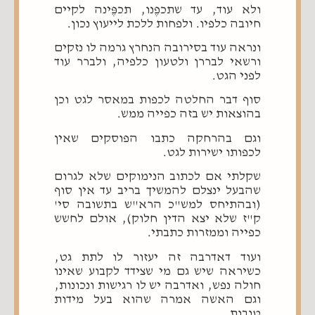
ולא עוד, עד שתכפֶנו, תכפֶּינה לקיים
חיובה כלפיו. ולפחות ללכת לייעוץ נכון.
ונראה עוד בסירובה הנחרץ גרמה לו נזקים
ורשאי לבררן ולטעון כלפיה, ולברר עוד
לפני הגט.
סוף דבר החלטה לכפות במאסר לגט וכן
בהוצאות יש בזה כפייה ממש.
וגם בהרחקה כתבו הפוסקים שאין
לכפותו ישירות לגט.
שקלתי אם לכתוב הנימוקים שלא לגרום
שהבעל ינצלם להמשיך בריב עד אין סוף
(ובהתיחס למש"כ הרא"ש בתשובה סי'
ק"ז שלא יצא הדין חלוק), אולם לחשש
כפייה וממזרות כתבתי.
ועוד דאדרבה זה יעזור לו לתת גט,
כשיראה שיש גם מי שצידד לקבוע שאינו
חולה נפש, ואדרבה יש לו רגישות ונכונות,
וגם האשה אמרה שהוא בעל מידות
טובות.