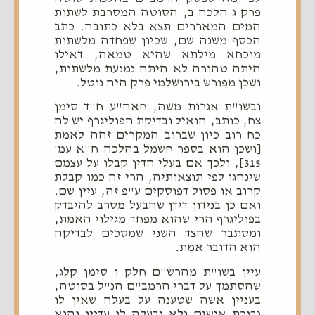
פרק ג הלכה ב, הסוטה המסרבת לשתות
המים המאררים תצא בלא כתובה. כתב
הכסף משנה שם, שכיון שפחדה מלשתות
מוכחא מילתא שהיא טמאה, דאילו
היתה טהורה לא היתה נמנעת מלשתות,
ושכן מפורש בירושלמי פרק היה נוטל.
ובשו"ת אגרות משה, חאה"ע ח"ד סימן
צח, כותב, הואיל ובדיקת הפוליגרף יש לה
כח רוב כיון שברוב המקרים זהה לאמת
[ושכן הוא בספר חשמל בהלכה ח"א עמ'
315], ולכך אם בעלי הדין קבלו על עצמם
שינהגו לפי תוצאותיה, הרי זה כמו קבלת
קרוב או פסול דפוסקים ע"פ זה, עיין שם.
ואם כן בנידון דידן שהבעל מסרב להיבדק
בפוליגרף הרי שהוא מפחד מגילוי האמת,
ומסתבר שהצד השני שמסכים לבדיקה
הוא הדובר אמת.
עיין בשו"ת מהרש"ם חלק ו סימן קלג,
שהסתמך על דברי הרמב"ם הנ"ל בסוטה,
בעניין אשה שטענה על בעלה שאין לו
גבורת אנשים ולא נבעלה לו עדיין והוא