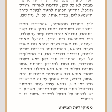
הפה כופין, מפני צער תדיר שהוא מר
ממות לא כל שכן, שדומה לאריה שדורס
ואוכל. והדיין הכופה לחזור לבעלה כדרך
הישמעאלים, מנדין אותו, עכ"ל, עיין שם.
לכן המורם מהאמור, שהצדדים חיים
בנפרד זה כשנתיים ימים ואין שום קשר
ביניהם, וגם לא יהיה שום קשר עד עולם,
כפי שמתרשם בית הדין, והבעל מאוס
בעיניה, גם משום צערא דגופא וגם משום
צערא דנפשא, בהתנהגותו בדברים שבינו
לבינה, ודברים ברורים הם, גם החולקים
על דעת הרמב"ם יודו כאן שיש טענה
מבוררת. גם פחדו להיבדק במכונת אמת
מוכיח בעליל כי ירא הוא מגילוי האמת.
שהרי איכא רוב שתוצאות מכונה זו היא
אמת, כידוע, וכפי שסמך על זה מהרש"ם
ח"ו סי' ל"ג, והוא עצמו עומד באיסור
ובביטול קיום פו"ר ועוד סיבות. אשר ע"כ
יש לכפות על הבעל לשחרר אשתו בג"פ
כדמו"י.
נימוקי דעת המיעוט