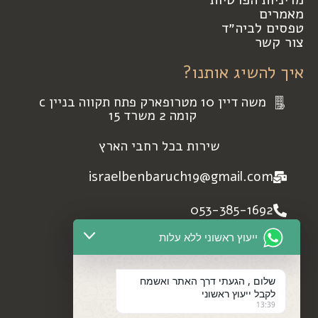
מאמרים
טפסים לביה״ד
צור קשר
איך להשיג אותנו?
משה דיין 10 מטרופארק פתח תקווה בניין c
קומה 2 משרד 15
שירות בכל רחבי הארץ
israelbenbaruch19@gmail.com
053-385-1692
ייעוץ ראשוני ללא עלות
972+533851692
profile facebook
שלום , הגעתי דרך האתר ואשמח
לקבל ייעוץ ראשוני
13:39