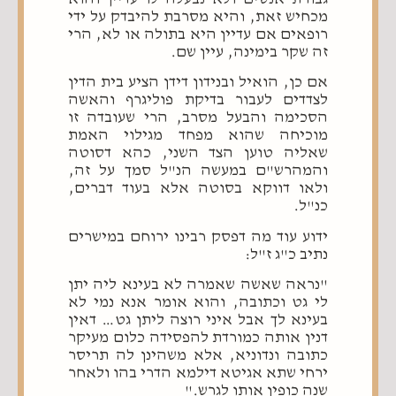
מכחיש זאת, והיא מסרבת להיבדק על ידי
רופאים אם עדיין היא בתולה או לא, הרי
זה שקר בימינה, עיין שם.
אם כן, הואיל ובנידון דידן הציע בית הדין
לצדדים לעבור בדיקת פוליגרף והאשה
הסכימה והבעל מסרב, הרי שעובדה זו
מוכיחה שהוא מפחד מגילוי האמת
שאליה טוען הצד השני, כהא דסוטה
והמהרש"ם במעשה הנ"ל סמך על זה,
ולאו דווקא בסוטה אלא בעוד דברים,
כנ"ל.
ידוע עוד מה דפסק רבינו ירוחם במישרים
נתיב כ"ג ז"ל:
"נראה שאשה שאמרה לא בעינא ליה יתן
לי גט וכתובה, והוא אומר אנא נמי לא
בעינא לך אבל איני רוצה ליתן גט… דאין
דנין אותה כמורדת להפסידה כלום מעיקר
כתובה ונדוניא, אלא משהינן לה תריסר
ירחי שתא אגיטא דילמא הדרי בהו ולאחר
שנה כופין אותו לגרש."