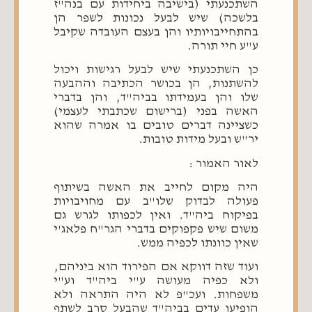
השתכנעתי (בישיבה ביחידות עם בנה"ז
בלשכה) שיש לבעל נכונות לשפר הן
בהתחייבויותיו והן בעצם העובדה שקיבל
ע"ע חיי תורה.
כן השתכנעתי שיש לבעל רגישות ויכול
להשתנות, הן בכושר הכתיבה וההבעה
שלו והן בעמידתו בביה"ד, והן בדברי
האשה בפני (ברישום שכתבתי לעצמי)
כשציינה דברים טובים בו אמרה שהוא
יר"ש ובעל מידות טובות.
לאור האמור :
היה מקום לחייב את האשה בשיתוף
פעולה לבדוק שלו"ב עם מחויבויות
בפיקוח ביה"ד. ואין לכפותו לגרש גם
משום שיש פקפוקים בדברי הגר"ח פלאג'י
שאין כוונתו לכפיה ממש.
ועוד שזה דווקא אם הפירוד הוא ביניהם,
ולא כפיה מעושה ע"י ביה"ד וע"י
משפחות. ועכ"פ לא היה התראה ולא
הופיעו עדים בביה"ד שהבעל סרב לשתף