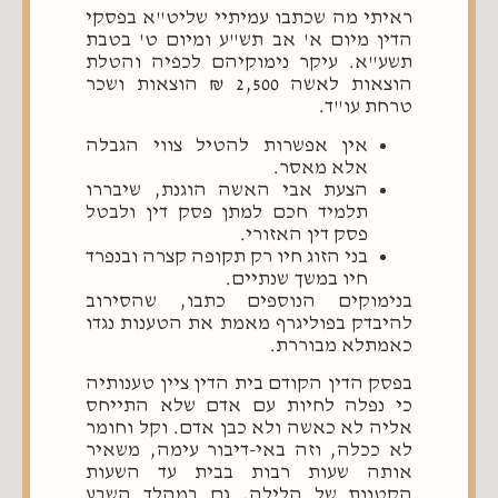
ראיתי מה שכתבו עמיתיי שליט"א בפסקי
הדין מיום א' אב תש"ע ומיום ט' בטבת
תשע"א. עיקר נימוקיהם לכפיה והטלת
הוצאות לאשה 2,500 ₪ הוצאות ושכר
טרחת עו"ד.
אין אפשרות להטיל צווי הגבלה
אלא מאסר.
הצעת אבי האשה הוגנת, שיבררו
תלמיד חכם למתן פסק דין ולבטל
פסק דין האזורי.
בני הזוג חיו רק תקופה קצרה ובנפרד
חיו במשך שנתיים.
בנימוקים הנוספים כתבו, שהסירוב
להיבדק בפוליגרף מאמת את הטענות נגדו
כאמתלא מבוררת.
בפסק הדין הקודם בית הדין ציין טענותיה
כי נפלה לחיות עם אדם שלא התייחס
אליה לא כאשה ולא כבן אדם. וקל וחומר
לא ככלה, וזה באי-דיבור עימה, משאיר
אותה שעות רבות בבית עד השעות
הקטנות של הלילה, גם במהלך השבע