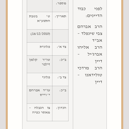
מספר:
לפני כבוד
הדיינים:
תאריך:
ט' בטבת
התשע"א
הרב אברהם
צבי שינפלד –
(16/12/2010)
אב"ד
הרב אליהו
צד א':
פלונית
אברג'יל –
ב"כ:
טו"ר קלמן
דיין
זילבר
הרב מרדכי
טולידאנו –
צד ב':
פלוני
דיין
ב"כ:
עו"ד אברהם
י' וייס
הנדון:
צו הגבלה –
מאסר כפיה