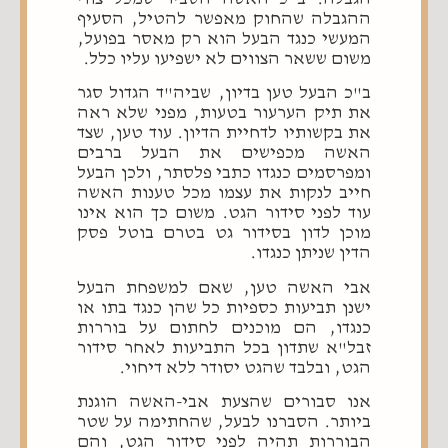
ההגבלה שהחוק מאפשר להטיל, הסעיף
המעשי כנגד הבעל הוא רק מאסר בפועל,
משום ששאר הצווים לא ישפיעו עליו כלל.
ב"כ הבעל טען בדיון, שביה"ד הגדול סגר
את תיק הערעור בטעות, מפני שלא ראה
את בקשותיו לדחיית הדיון. עוד טען, שצד
האשה מכפישים את הבעל ברבים
ומפרסמים כנגדו כתבי פלסתר, ולכן הבעל
חייב לנקות את עצמו מכל טענות האשה
עוד לפני סידור הגט. משום כך הוא אינו
מוכן לדון בסידור גט בטרם בוטל פסק
הדין שניתן כנגדו.
אבי האשה טען, שאם למשפחת הבעל
ישנן תביעות כספיות כל שהן כנגד בתו או
כנגדו, הם מוכנים לחתום על בוררות
זבל"א שתדון בכל התביעות לאחר סידור
הגט, ובלבד שהגט יסודר ללא דיחוי.
אנו סבורים שהצעת אבי-האשה הוגנת
ביותר. הסברנו לבעל, שהחתימה על שטר
הבוררות תהיה לפני סידור הגט, והם