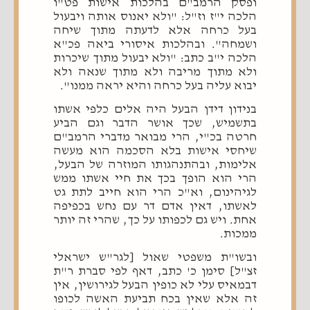
ופסק הרמב"ם בהלכות אישות פט"ו
הלכה י"ז וז"ל: "ולא יאנוס אותה ויבעול
בעל כרחה אלא לדעתה מתוך שיחה
ושמחה". ובהלכות איסורי ביאה פכ"א
הלכה י"ב כתב: "ולא יבעול מתוך שיכרות
ולא מתוך מריבה ולא מתוך שנאה ולא
יבוא עליה בעל כרחה והיא יראה ממנו".
בנידון דידן הבעל היה אלים כלפי אשתו
בתשמיש, שכך אושר הדבר וגם הביע
חרטה בכ"י, הרי מבואר מדברי הרמב"ם
שיחסי אישות בלא הסכמה הוא מעשה
אלימות, ובהתנהגותו המוזרה של הבעל,
הרי הוא הופך בכך את חיי אשתו ממש
לגיהינום, וא"כ הרי הוא חייב לתת גט
לאשתו, דאין אדם דר עם נחש בכפיפה
אחת. ויש גם לכפותו על כך, שהרי זה יותר
ממכות.
ובשו"ת משפטי שאול [לגר"ש ישראלי
זצ"ל] סימן כ' כתב, דאף לפי סברת ר"ת
דבמאיס עלי לא כופין הבעל לגירושין, אין
זה אלא שאין בכח תביעת האשה לכופו