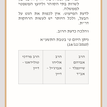
לשרות בתי הסוהר וליועץ המשפטי
לממשלה.
לדעת המיעוט: אין לכפות את הגט על
הבעל, ולכל היותר יש לעשות הרחקות
דר"ת.
והלכה כדעת הרוב.
ניתן היום ט' בטבת התשע"א
(16/12/2010)
הרב
הרב
הרב מרדכי
אברהם
אליהו
טולידאנו –
שיינפלד –
אברג'יל –
דיין
אב"ד
דיין