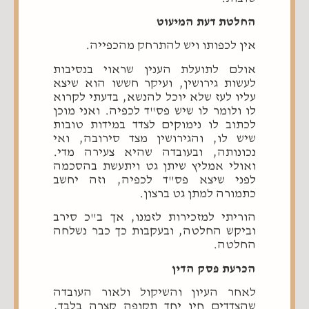
החלטת דעת המיעוט
אין לכפותו ויש להתרחק מהכפייה.
אולם לתועלת הענין שראוי בנסיבות
לעשות גירושין, ועיקר חששו הוא שיצא
עליו לעז שלא יוכל להנשא, בדעתי לקרוא
לו ולומר לו שיש פס"ד לכפיה. ואני מוכן
לכתוב לו נימוקים לצדד במידות טובות
שיש לו, והגירושין מצד סירובה, ואי
נכונותה, ובעובדה שהיא צעירה מדי.
ואולי אמליץ שיתן גט ויתעשת בהסכמה
לפני שיצא פס"ד לכפיה, וזה יחשב
כתמורה למתן גט ברצון.
הוריתי למזכירות לזמנו, אך ב"כ סירב
וביקש החלטה, ובעקבות כך כבר נשלחה
החלטה.
הכרעת פסק הדין
לאחר העיון והשיקול ולאור העובדה
שהצדדים חיו יחד תקופה קצרה בלבד,