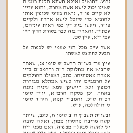
זרוע, דהואיל ואיכא השתא תקנת רגמ"ה
שאינו יכול לישא אשה אחרת, והוא עדיין
לא קיים פו"ר, נראה בעיני שכופין אותו
להוציא כדי שיוכל לישא אחרת ולקיים
פו"ר, ויעשו בית דין כפי ראות עיניהם,
עכת"ד. והאריך בזה כבר בשורת הדין ח"ו
עמ' ריא, עיין שם.
אשר ע"כ מכל הני טעמי יש לכפות על
הבעל לתת גט לאשתו.
עיין עוד בשו"ת הרשב"ש סימן צג, שאחר
שהביא את מחלוקת ר"ת והרמב"ם בדין
אמרה מאסתיהו, כתב, דאפילו החולקים
על הרמב"ם יודו כשיש אמתלא מבוררת
דכופין ולא חיישינן שמא עיניה נתנה
באחר. וכן פסקה הרמ"א, יו"ד סימן
רכ"ח ס"כ, והנוב"י קמא, חיו"ד סימן
ס"ח להלכה, ע"ש.
ובשו"ת תשב"ץ ח"ב סימן ח, כתב, שיותר
קשה מריבה מחסרון ממון, ואיזה טובה
יש לאשה שבעלה מצערה. ואם מפני ריח