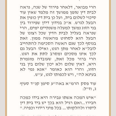
הרי מבואר, דלאחר פירוד של שנה, נראה
לבית דין שזמן ממושך זה מלמד שאין עוד
סיכוי לשלום בית, ועל כן בית דין כופין את
הבעל לגרש. א"כ בנידון דידן שפירוד בין
בני הזוג נמשך למעלה משנתיים ימים, הרי
שנראה בעליל לבית הדין שכל רצונו של
הבעל הוא לסחוט מהאשה ממון. זאת
בנוסף לכך שגם האשה הסכימה להתחייב
לזבל"א לאחר מתן הגט, ואילו הבעל גם
לכך אינו מסכים ומסרב לתת את הגט.
הרי ברור מכל זאת, שעובדה מוגמרת
היא, דאין שלום ולא יכון שלום בין בני
הזוג, והרי הוא כאומר "אנא נמי לא
בעינא לה", ויש לכפותו לגט, ע"ש.
עוד פסק הרמ"א באה"ע סימן קנ"ד סעיף
ג, וז"ל:
"איש המכה אשתו עבירה היא בידו כמכה
חבירו…ואם רגיל הוא בכך יש ביד בית דין
ליסרו ולהלקותו… בכל מיני רידוי וכפיה."