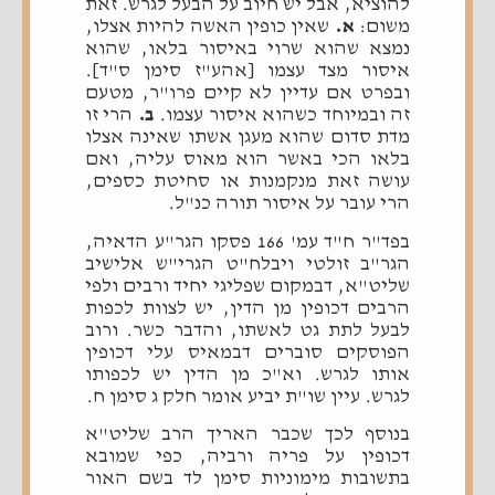
להוציא, אבל יש חיוב על הבעל לגרש. זאת
משום:
א.
שאין כופין האשה להיות אצלו,
נמצא שהוא שרוי באיסור בלאו, שהוא
איסור מצד עצמו [אהע"ז סימן ס"ד].
ובפרט אם עדיין לא קיים פרו"ר, מטעם
זה ובמיוחד כשהוא איסור עצמו.
ב.
הרי זו
מדת סדום שהוא מעגן אשתו שאינה אצלו
בלאו הכי באשר הוא מאוס עליה, ואם
עושה זאת מנקמנות או סחיטת כספים,
הרי עובר על איסור תורה כנ"ל.
בפד"ר ח"ד עמ' 166 פסקו הגר"ע הדאיה,
הגר"ב זולטי ויבלח"ט הגרי"ש אלישיב
שליט"א, דבמקום שפליגי יחיד ורבים ולפי
הרבים דכופין מן הדין, יש לצוות לכפות
לבעל לתת גט לאשתו, והדבר כשר. ורוב
הפוסקים סוברים דבמאיס עלי דכופין
אותו לגרש. וא"כ מן הדין יש לכפותו
לגרש. עיין שו"ת יביע אומר חלק ג סימן ח.
בנוסף לכך שכבר האריך הרב שליט"א
דכופין על פריה ורביה, כפי שמובא
בתשובות מימוניות סימן לד בשם האור