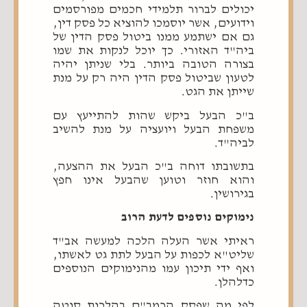
יכולים לברור תלמידי חכמים מפורסמים
וידועים, אשר יוסמכו להוציא כל פסק דין,
גם אם ישתמע ממנו ביטול פסק הדין של
ביה"ד האזורי. כך יוכל לנקות את שמו
בצורה הטובה ביותר. בלי שניתן יהיה
לטעון שביטול פסק הדין היה רק על מנת
שייתן את הגט.
ב"כ הבעל ביקש שהות להתייעץ עם
משפחת הבעל ויועציה על מנת להשיב
לביה"ד.
בתשובתו דוחה ב"כ הבעל את ההצעה,
והוא חוזר וטוען שהבעל אינו חפץ
בגירושין.
נימוקים נוספים לדעת הרוב
ראיתי אשר העלה הלכה למעשה אב"ד
שליט"א לכפות על הבעל לתת גט לאשתו,
ואף ידי תיכון עמו מהנימוקים הנוספים
כדלהלן.
לפי מה שפסק הרמב"ם בהלכות סוטה