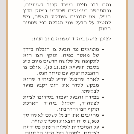
והם כבר חיים בנפרד קרוב לשנתיים,
ובהתחשב בנימוקים שכתבנו בפסק הדין
הנ"ל, אנו סבורים שצודקת האשה, ויש
להטיל על הבעל צווי הגבלה כפי שמתיר
החוק.
לפיכך פוסק ביה"ד ומצווה ברוב דעות:
מוציאים נגד הבעל צו הגבלה בדרך
של מאסר כפיה. תוקף הצו הוא
לתקופה של שלושה חדשים מיום כ"ג
בטבת תשע"א (30.12.10), אולם צו
ההגבלה יפקע עם סידור הגט.
לאחר שהבעל יודיע לביה"ד שהוא
מבקש לסדר את הגט יקבע מועד
לבקשתו.
במידה והבעל יעמוד בסירובו לציית
לפסה"ד, ישקול ביה"ד הארכת
תוקף הצו והרחבתו.
מחייבים את הבעל לשלם לאשה סך
2,500 ש"ח הוצאות ושכ"ט טו"ר.
על המזכירות לשלוח העתק פס"ד זה
לצדדים, למנהל בתי הדין הרבניים,