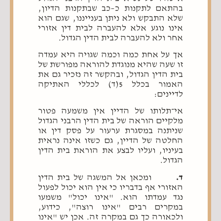
בהתאם לתקנות כ–כב שבתקנות הדיון,
שלא התבקש ולא ניתן בענייננו, שגם הוא
אינו נוגע אלא להעברה לבית דין אזורי
אחר ולא להעברה לבית הדין הגדול.
אך על אחת כמה וכמה שגויה היא עמדה
זו שעה שהיא מנוגדת להוראה מפורשת של
בית הדין הגדול, ובהקשר זה נזכיר גם את
האמור בכלל 5(ד) לכללי האתיקה
לדיינים:
אי־תלותו של הדיין אין משמעה פטור
מלקיים הוראה של בית הדין הרבני הגדול
שניתנה במסגרת ערעור על פסק דין או
החלטה של הדיין, גם כשזו אינה נראית
בעיניו, ועליו לבצע את הוראת בית הדין
הגדול.
ד.
ומכאן אל המשגה של בית הדין
האזורי אף בדבריו כי אין הוא יכול לפעול
נגד עמדתו הוא. "אינו יכול" משמעו
במקרים רבים "אינו רוצה", כידוע,
ולכאורה כך גם במקרה זה. אכן יש "אינו