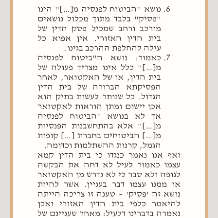
נושא "הביטוח לפנסיה מ[…]" הינו
"פסיק" בלבד מתוך מכלול נושאים
מורכב ורחב שמכיל פסק הדין של
בית הדין האזורי. אין אפוא כל
עילה להחלפת ההרכב בגינו.
כאמור: נושא ה"ביטוח לפנסיה
מ[…]" כלל אינו מצריך פעולה של
בית הדין, או של האקטואר, לאחר
הפסיקתא הברורה של בית הדין
הגדול. כל שנותר לעשות בתיק הוא
אכן יישום ומתן הוראות לאקטואר
אך לא בנושא "הביטוח לפנסיה
מ[…]" אלא בהתחשבנות הפנסיות
מ[…] הביטוחים בחברת […] קופות
הגמל, קרנות ההשתלמות וכדומה.
ואף אנו נאמר כנגדו כי בית הדין קמא
עצמו כאמור לעיל לא דחה את הבקשה
לגופה ולא סבר כי לא נדרש מן האקטואר
או ממנו עצמו דבר בעניין. אשר להיות
נושא זה 'פסיק' – טענה זו צריכה הייתה
להיאמר כלפי בית הדין האזורי ואכן
נאמרה בדברינו דלעיל: מאחר שעניינם של