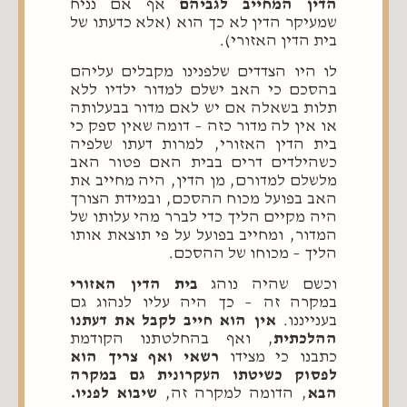
הדין המחייב לגביהם
אף אם נניח
שמעיקר הדין לא כך הוא (אלא כדעתו של
בית הדין האזורי).
לו היו הצדדים שלפנינו מקבלים עליהם
בהסכם כי האב ישלם למדור ילדיו ללא
תלות בשאלה אם יש לאם מדור בבעלותה
או אין לה מדור כזה – דומה שאין ספק כי
בית הדין האזורי, למרות דעתו שלפיה
כשהילדים דרים בבית האם פטור האב
מלשלם למדורם, מן הדין, היה מחייב את
האב בפועל מכוח ההסכם, ובמידת הצורך
היה מקיים הליך כדי לברר מהי עלותו של
המדור, ומחייב בפועל על פי תוצאת אותו
הליך – מכוחו של ההסכם.
וכשם שהיה נוהג
בית הדין האזורי
במקרה זה – כך היה עליו לנהוג גם
בענייננו.
אין הוא חייב לקבל את דעתנו
ההלכתית
, ואף בהחלטתנו הקודמת
כתבנו כי מצידו
רשאי ואף צריך הוא
לפסוק כשיטתו העקרונית גם במקרה
הבא
, הדומה למקרה זה,
שיבוא לפניו.