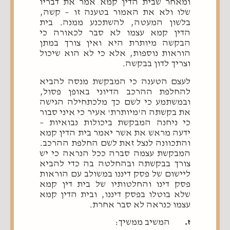
ומאחר שבית הדין קמא אמר את דבריו
שלו ולא את האמור בטענה זו – קשה,
בלשון המעטה, להשתכנע ממנה. בית
הדין קמא עצמו לא סבר לכאורה כי
הבקשה מיותרת היא ואין צורך במתן
הוראות נוספות, אלא כי לא הוא שיכול
וצריך לדון בבקשה.
לעצם הטענה כי המבקשת מנסה להביא
להחלפת ההרכב הדיוני באופן פסול,
ובמשתמע כי לשם כך מלכתחילה הגישה
את בקשתה ה'מיותרת' אעיר כי איני סבור
כי ניחנה המבקשת ביכולות נבואיות –
ידעה מראש את אשר יאמר בית הדין קמא
והתכוונה לנצל זאת לשם החלפת ההרכב.
המבקשת עצמה סברה ככל הנראה כי יש
צורך בבקשתה ובהחלטה בה כדי להביא
ליישום של פסק דיננו במשולב עם הוראות
פסק דינו והחלטותיו של בית דין קמא
שלא בוטלו בפסק דיננו, ובית הדין קמא
עצמו כנראה לא סבר אחרת.
ז.
המשיב ממשיך: