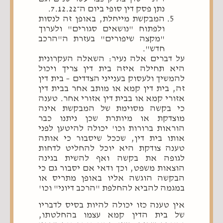
נתן פסק דין סופי ביום ה־7.12.22.
המבקשת מייחלת, באופן זה לנסות
ולפתוח "נושאים סגורים" ולערוך
"מקצה שיפורים" בעזרת ה"הרכב
חדש".
על דברים אלה נעיר: השאלה העקרונית
היא תחילה איזה בית דין צריך ויכול
להמשיך ולעסוק בענייני הצדדים – בית דין
זה, בית דין קמא או מותב אחר בבית דין
אזורי קמא או בבית דין אזורי אחר. טענה
כי בקשה מסוימת של המבקשת אינה
מוצדקת או מיותרת שכן ניתנו כבר
הוראות ברורות וכו' יכולה להיטען לפני
אותו בית דין, שככל שיסבור כי אותה
טענה צודקת היא יוכל להחליט לדחות
לגופה את בקשה ואף להשית בגינה
הוצאות משפט, וכך ודאי אם יסבור גם כי
הבקשה הוגשה אליו באופן מתריס או
במגמה להביא להחלפת "הרכב דיוני" וכו'
אין טענה כזו יכולה להיות בסיס לדבריו
של בית הדין קמא עצמו בהחלטתו,