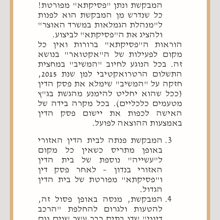
המבקשת ונתן "פסיקתא" מפורטת!
כל שנדרש מן המבקשת הוא לפנות
ל"מנהלת הגמלאות במשרד האוצר"
ולהציג את ה"פסיקתא" לביצוע.
הוראות ה"פסיקתא" ברורות ואין כל
מקום לפעילות של ה"אקטואר" בנושא
זה. בכל הנוגע לחיוב "המשיב" במחצית
התשלום הרטרואקטיבי למן שנת 2015,
חזקה על "המשיב" שימלא את פסק הדין
(ככל שהוא יחליט להימנע מהגשת בג"ץ
מטעמים כלכליים). בכל מקרה בידה של
האישה לכפות את יישום פסק הדין
באמצעות ההוצאה לפועל.
המבקשת פנתה לבית הדין האזורי
באופן מתריס כשאין כל מקום
ל"עשייה" נוספת של בית הדין
האזורי בנדון – לאחר פסק דין
ו"פסיקתא" מפורטת של בית הדין
הגדול.
המבקשת, מנסה באופן פסול זה,
להטעות ולגרום להחלפת "הרכב
דיוני" שדן בתיק כבר עשר שנים וגם