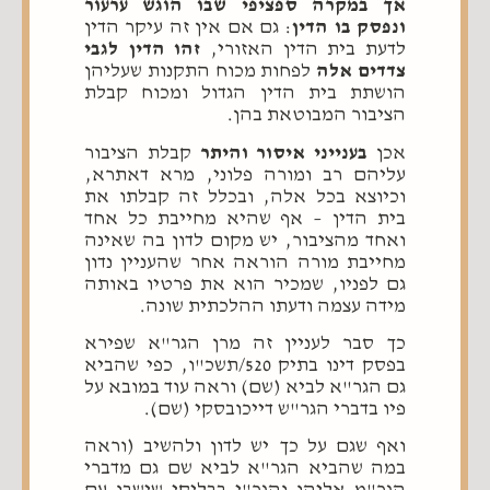
אך במקרה ספציפי שבו הוגש ערעור
ונפסק בו הדין
: גם אם אין זה עיקר הדין
לדעת בית הדין האזורי,
זהו הדין לגבי
צדדים אלה
לפחות מכוח התקנות שעליהן
הושתת בית הדין הגדול ומכוח קבלת
הציבור המבוטאת בהן.
אכן
בענייני איסור והיתר
קבלת הציבור
עליהם רב ומורה פלוני, מרא דאתרא,
וכיוצא בכל אלה, ובכלל זה קבלתו את
בית הדין – אף שהיא מחייבת כל אחד
ואחד מהציבור, יש מקום לדון בה שאינה
מחייבת מורה הוראה אחר שהעניין נדון
גם לפניו, שמכיר הוא את פרטיו באותה
מידה עצמה ודעתו ההלכתית שונה.
כך סבר לעניין זה מרן הגר"א שפירא
בפסק דינו בתיק 520/תשכ"ו, כפי שהביא
גם הגר"א לביא (שם) וראה עוד במובא על
פיו בדברי הגר"ש דייכובסקי (שם).
ואף שגם על כך יש לדון ולהשיב (וראה
במה שהביא הגר"א לביא שם גם מדברי