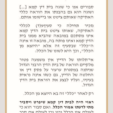
סבורים אנו כי שוגה בית דין קמא […]
ושוגה הוא גם בהבנתו את הוראה כללי
האתיקה שאותם ציטט או ביישומו אותם.
נזכיר תחילה כי סעיף5(ד) לכללי
האתיקה, שאותו ציטט בית הדין קמא
אינו מסתכם במובאה שהביא ממנו בית
הדין קמא ואינו פותח בה, מובאה זו אינה
ה"כלל" שבסעיף זה אלא "היוצא מן
הכלל", וכך היא לשונו של הכלל:
אי־תלותו של הדיין אין משמעה פטור
מלקיים הוראה של בית הדין הרבני הגדול
שניתנה במסגרת ערעור על פסק דין או
החלטה של הדיין, גם כשזו אינה נראית
בעיניו, ועליו לבצע את הוראת בית הדין
הגדול.
רק לאחר "כלל" זה בא היוצא מן הכלל.
ראוי היה לבית דין קמא שיפרט ויסביר
מתי לדעתו אמור הכלל
. ואם סבור הוא כי
לעולם אין הכלל נכון וכי לעולם אם סבר