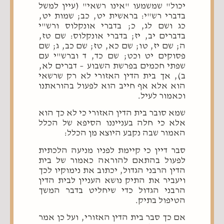
יכול" שמשמעו "אינו רשאי" (עיין למשל
בדברי רש"י: בראשית יט, כב; שמות יט,
כג ושם לג, כ; בדברי אונקלוס ורש"י
בדברים יב, יז; בדברי אונקלוס: שם טז,
ה; שם יז, טו; שם כא, טז; שם כב, ג; שם
פסוקים יט וכט; שם כד, ד וברש"י עם
שפתי חכמים בפרשת השבוע – דברים לא,
ב), אך בית הדין האזורי לא רק שרשאי
הוא אלא אף חייב הוא לפעול בהוראתנו
וכאמור לעיל.
שמא סובר בית הדין האזורי כי לא כך הוא
אלא כי חלה בענייננו הסיפא של הכלל
האמור שבה נקבע היוצא מן הכלל:
סבר דיין כי קיימת לפניו מניעה הלכתית
לפעול בהתאם להוראה כאמור של בית
הדין הרבני הגדול, יכתוב את נימוקיו לכך
ויעביר את התיק נושא העניין לבית הדין
הרבני הגדול כדי שיחליט בדבר המשך
הטיפול בתיק.
אם כך סבר בית הדין האזורי, ועל כן אמר