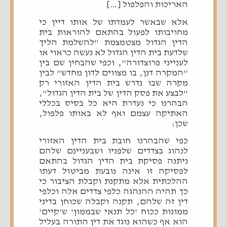
האריכות והפלפול […]
אלא שבאשר לעמדתו של אותו דיין כי
מחויבותו לפעול בהתאם להוראות בית
הדין הגדול מצטמצמת "להשלמת הליך
שלדעת בית הדין הגדול לא נעשה כראוי או
לענייני פרוצדורה", וכפי שהבחין שם בין
"המקרה דנן, בו מצווים לדון מחדש" לבין
מקרה שבו נדרש בית הדין האזורי רק
"לבצע את פסק הדין של בית הדין הגדול",
הבהרנו כי נעדרת היא כל בסיס בכללי
האתיקה עצמם ואף לא באותו פלפול,
שכן:
כפי שהבהרנו חובת בית הדין האזורי
לנהוג בצדדים שלפניו ושבעניינם שלהם
ניתנה פסיקת בית הדין הגדול בהתאם
לפסיקה זו אינה נובעת מביטול דעתו
ההלכתית אלא מתקנת וקבלת הציבור כי
כך תהיה ההנהגה כלפי צדדים אלה וכלפי
דין זה שלהם, תקנה וקבלה שכוחן בדיני
ממונות ככוח 'כל תנאי שבממון' ש'קיים'
הוא אף כשהוא נוגד את דין התורה בעליל