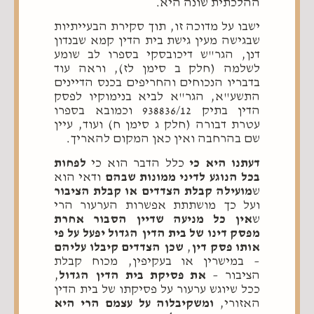
ההלכתית שונה היא.
ישבו על מדוכה זו, תוך סקירת הבעייתיות
שבגישה מעין גישת בית הדין קמא שבנדון
דנן, הגר"ש דיכובסקי בספרו לב שומע
לשלמה (חלק ב סימן לז), וראה עוד
בדבריו הנכוחים והחריפים בכנס הדיינים
התשע"א, הגר"א לביא בנימוקיו לפסק
הדין בתיק 938836/12 וכמובא בספרו
עטרת דבורה (חלק ג סימן ח) ועוד, עיין
שם בהרחבה ואין כאן המקום להאריך.
דעתנו היא כי
כלל הדבר הוא כי
לפחות
בכל הנוגע לדיני ממונות שבהם
ודאי הוא
ש
מועילה קבלת הצדדים או קבלת הציבור
ועל כך מושתתת אפשרות הערעור הרי
ש
אין כל מניעה שדיין הסבור אחרת
מפסק דינו של בית הדין הגדול יפעל על פי
אותו פסק דין
,
שכן הצדדים קיבלו עליהם
– במישרין או בעקיפין, מכוח קבלת
הציבור –
את פסיקת בית הדין הגדול
,
ככל שיוגש ערעור על פסיקתו של בית הדין
האזורי,
ומשקיבלוה על עצמם הרי היא