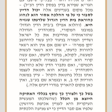
הגר"מ אליהו והגר"י בבליקי שישבו עם
הגר"א שפירא בדין בפסק הדין הנ"ל) –
מכל מקום בעניינים אלה
יכול הדיין
לסבור כי על פי ההלכה אסור הוא לנהוג
כהוראת בית הדין הגדול שלדעתו שגויה
היא
. (והלוא אפילו ב'בית הדין הגדול'
במובנו המקורי, בסנהדרין הגדולה
שהוראותיה מחייבות את כל ישראל
ושדיין המורה בניגוד להן עשוי להיחשב
'זקן ממרה' – יש שגם אם אין הוא רשאי
להורות כדעתו, אין הוא רשאי לעשות
למעשה, לקולא, בניגוד לדעתו, ואם עשה
קרוי הוא "טועה במצווה לשמוע דברי
חכמים", ואם נתברר הדין שלא כהוראת
הסנהדרין – מביא הוא חטאת לעצמו
ואינו נכלל בחטאת הקהל – עיין במשנה
הוריות דף ב, א ובגמרא שם בע"ב, ואין
כאן מקום להאריך בגדרי דינים אלה.)
בשל כך ולצורך כך נוסף בכללי האתיקה
היוצא מן הכלל
(שהשלכתו המעשית
העיקרית היא לעניין אכיפת גירושין)
שלפיו אם סבר הדיין כי יש מניעה הלכתית