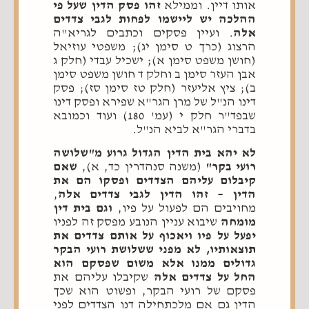
אותו דיין. וממילא
זהו פסק הדין שעל פי
ההלכה יש ליישמו לפחות לגבי צדדים
אלה
. ועיין פסקים וכתבים לגריא"ה
הרצוג (כרך ט סימן יג); משפטי עוזיאל
(חושן משפט סימן א); ישכיל עבדי (חלק ג
אבן העזר סימן ב וחלק ד חושן משפט סימן
ב); ציץ אליעזר (חלק טז סימן סז); פסק
דינו הנ"ל של מרן הגר"א שפירא ופסק דינו
שבפד"ר חלק י (עמ' 180) ועוד וכמובא
בדברי הגר"א לביא הנ"ל.
לא יהא בית הדין הגדול גרוע מ"שלושה
רועי בקר"
(משנה סנהדרין כד, א),
שאם
קיבלום עליהם הצדדים ופסקו הם את
הדין – זהו הדין לגבי צדדים אלה
,
מחויבים הם לפעול על פיו,
וגם בית דין
מומחה
שיבוא עניין הנובע מפסק זה לפניו
יפעל על פיו ויאכוף על אותם צדדים את
תוצאותיו, לא מפני ששלושת רועי הבקר
גדולים ממנו אלא משום שפסקם הוא
החל על צדדים אלה
שקיבלו עליהם את
פסקם של רועי הבקר, ופשוט הוא שכך
הדין גם אם מלכתחילה דנו הצדדים לפני