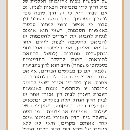
של הבקשות מכוח מחויבותו הכללית של
בית הדין לדון בתביעות הבאות לפניו, גם
אם סבור הוא כי יש דרך טובה מכך
לפתרון הסכסוך – כך למשל כשבית דין
סבור כי אפשר ורצוי לפתור סכסוך
באמצעות הסכמות, רשאי הוא אומנם
לנסות להביא את הצדדים להסכמות או
להביאם להסכמה לפנות לגורם אחר
שיביאם אליהן, אולם למעט באופן זמני
ובהקשרים מוגדרים (למשל בהתאם
להוראות החוק להסדר התדיינויות
בסכסוכי משפחה) חייב הוא לדון בתביעות
שלפניו, אם כך מבקשים הצדדים, אף אם
סבור הוא כי מוטב היה להם לנהוג בדרך
אחרת. אין בית דין אזורי רשאי לחמוק
מחובתו זו ולהתנער ממנה באמצעות
העברת העניין לבית דין אזורי אחר או
לבית הדין הגדול אלא במקרים ובתנאים
הקבועים בחוק ובתקנות, ושיקולים של
יעילות – אמיתית או מדומה – מן הסוג
שהעלה בית הדין האזורי בענייננו אינם
אחד מאותם מקרים, ודאי לא ללא
אישורו של נשיא בית הדין הרבני הגדול