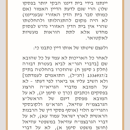
יינתנו בידי בית דיננו הבקי יותר בפסקו
שלו) הרי שגם לדעת הדיין האמור (אם
כמותו סבר בית הדין האזורי שבענייננו)
לא היה מקום להתנהלותו ולהחלטתו
שהרי אין בית הדין האזורי נדרש לפסוק
מחדש אלא לתת הוראות מעשיות
לאקטואר.
ולעצם שיטתו של אותו דיין כתבנו כי:
לאחר כל האריכות לא עמד על כל שהובא
שם [בדברי הגר"א לביא בעטרת דבורה
(חלק ג סימן ח) שהוזכרו בהחלטה בתיק
1336937/2 (הנ"ל), התואמים לעמדתנו]
ולא השיב עליו או ביארו לפי דעתו – לא
על המובא מדברי הגריא"ה הרצוג
בפסקים וכתבים (כרך ט סימן יג), לא על
המובא מפסק דינם של הראשל"צ
הגרבצמ"ח עוזיאל, הגרא"מ ולקובסקי
והגרי"מ הלוי (אוסף פסקי דין של הרבנות
הראשית לארץ ישראל עמוד עא), לא על
דברי הגרבצמ"ח עוזיאל במשפטי עוזיאל
(חושן משפט סימן א), לא על דברי