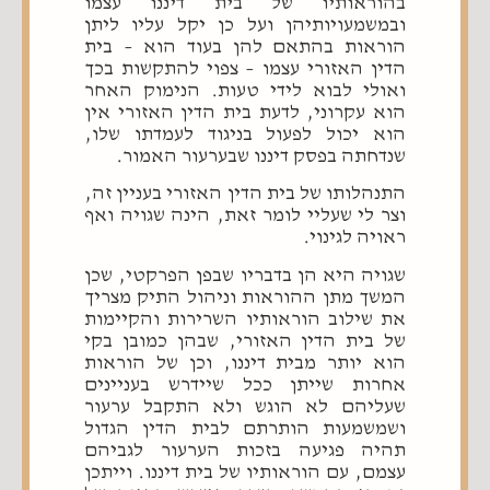
בהוראותיו של בית דיננו עצמו
ובמשמעויותיהן ועל כן יקל עליו ליתן
הוראות בהתאם להן בעוד הוא – בית
הדין האזורי עצמו – צפוי להתקשות בכך
ואולי לבוא לידי טעות. הנימוק האחר
הוא עקרוני, לדעת בית הדין האזורי אין
הוא יכול לפעול בניגוד לעמדתו שלו,
שנדחתה בפסק דיננו שבערעור האמור.
התנהלותו של בית הדין האזורי בעניין זה,
וצר לי שעליי לומר זאת, הינה שגויה ואף
ראויה לגינוי.
שגויה היא הן בדבריו שבפן הפרקטי, שכן
המשך מתן ההוראות וניהול התיק מצריך
את שילוב הוראותיו השרירות והקיימות
של בית הדין האזורי, שבהן כמובן בקי
הוא יותר מבית דיננו, וכן של הוראות
אחרות שייתן ככל שיידרש בעניינים
שעליהם לא הוגש ולא התקבל ערעור
ושמשמעות הותרתם לבית הדין הגדול
תהיה פגיעה בזכות הערעור לגביהם
עצמם, עם הוראותיו של בית דיננו. וייתכן