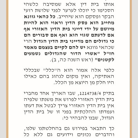
אותו בית דין אלא שמסיבה כלשהי
הסכימו כי יוכלו לערער לפני שלושת רועי
הבקר ופסקם הוא שיחייב.
כל כהאי גוונא
מחייב הוא פסק הדין וראוי הוא להיות
מיושם על ידי דייני בית הדין האזורי אף
אם לדעתם שגוי הוא ואף אם סבורים הם
כי גדולים הם מדייני בית הדין הגדול
הרי
שכהאי גוונא
יש להם לקיים בעצמם מאמר
חז"ל "אשרי הדור שהגדולים נשמעים
לקטנים"
(ראש השנה כה, ב).
כלפי אלה אמור הוא ה"כלל" שבכללי
האתיקה, ואין מקום לנהוג בהם כאילו
היו חלק מן היוצא מן הכלל.
בתיק 1214738/4, שבו האריך אחד מחברי
בית הדין האזורי לפרוש את משנתו שלפיה
אין בית הדין האזורי צריך לבטל את דעתו
ועמדתו ההלכתית בפני זו של בית הדין
הגדול, שבנו להבהיר כי:
כך התבאר בפירוש גם בהחלטתנו שלנו,
והדברים נכונים וידועים גם ללא כל