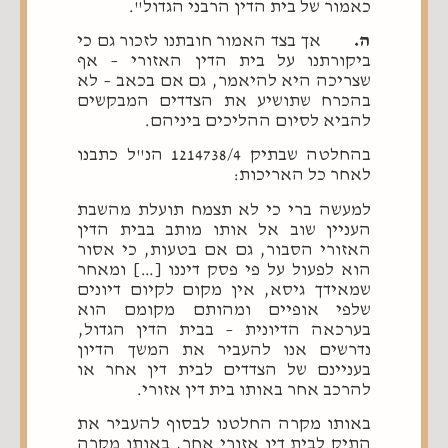
כאמור של בית הדין הרבני הגדול".
ה.
אך בצד האמור חובתנו לזכור גם כי
ביקורתנו על בית הדין האזורי – אף
שצריכה היא להיאמר, גם אם בכאב – לא
בהכרח שתושיע את הצדדים המבקשים
להביא לסיום ההליכים ביניהם.
בהחלטה שבתיק 1214738/4 הנ"ל כתבנו
לאחר כל האריכות:
למעשה ברי כי לא תצמח תועלת מהשבת
העניין שוב אל אותו מותב בבית הדין
האזורי הסבור, גם אם בטעות, כי אסור
הוא לפעול על פי פסק דיננו […] ומאחר
שמאידך גיסא, אין מקום לקיום דיונים
שלפי אופיים ומהותם מקומם הוא
בערכאה הדיונית – בבית הדין הגדול,
נדרשים אנו להעביר את המשך הדיון
בעניינם של הצדדים לבית דין אחר או
להרכב אחר באותו בית דין אזורי.
באותו מקרה החלטנו לבסוף להעביר את
התיק לבית דין אזורי אחר, באותו מקרה