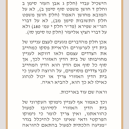
הישכיל עבדי (חלק ג אבן העזר סימן ב
וחלק ד חושן משפט סוף סימן ב), לא על
המובא מחושן האפוד (חלק חושן משפט
חלק התשובות סימן מב), לא על דברי
הגר"א שפירא (פד"ר חלק י עמ' 180) ולא
על דברי הציץ אליעזר (חלק טז סימן סז).
אכן חלק מהדברים נוגעים לעצם עניינו של
בית דין לערעורים ולראיית פסקו כמחייב
את הצדדים עצמם ולאו דווקא לעניין
מחויבותו של בית הדין האזורי לכך, אך
סוף כל סוף אם הדין הוא הדין המחייב
לגבי צדדים מסוימים, על הרוצה לטעון כי
בית הדין האזורי צריך או יכול לנהוג
כאילו לא כך הוא, להביא ראיה.
וראה שם עוד באריכות.
וכך כאמור אף לעניין נימוקו העקרוני של
בית הדין האזורי לסירובו לפעול
כהוראתנו, ואין צריך לומר כי נימוקו
הפרקטי ודאי שאינו יכול להיכלל בגדר
"מניעה הלכתית לפעול בהתאם להוראה