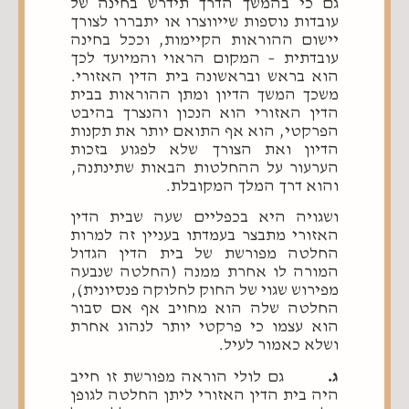
גם כי בהמשך הדרך תידרש בחינה של
עובדות נוספות שייווצרו או יתבררו לצורך
יישום ההוראות הקיימות, וככל בחינה
עובדתית – המקום הראוי והמיועד לכך
הוא בראש ובראשונה בית הדין האזורי.
משכך המשך הדיון ומתן ההוראות בבית
הדין האזורי הוא הנכון והנצרך בהיבט
הפרקטי, הוא אף התואם יותר את תקנות
הדיון ואת הצורך שלא לפגוע בזכות
הערעור על ההחלטות הבאות שתינתנה,
והוא דרך המלך המקובלת.
ושגויה היא בכפליים שעה שבית הדין
האזורי מתבצר בעמדתו בעניין זה למרות
החלטה מפורשת של בית הדין הגדול
המורה לו אחרת ממנה (החלטה שנבעה
מפירוש שגוי של החוק לחלוקה פנסיונית),
החלטה שלה הוא מחויב אף אם סבור
הוא עצמו כי פרקטי יותר לנהוג אחרת
ושלא כאמור לעיל.
ג.
גם לולי הוראה מפורשת זו חייב
היה בית הדין האזורי ליתן החלטה לגופן