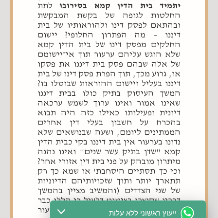
יתמיד בית הדין קמא בסירובו
לתת
החלטות לגופה של בקשת המבקשת
ובהתאם לפסק דינו ולהוראותיו של בית
דיננו – מה הפתרון החלופי? יישום
החלקים מפסק דינו של בית הדין קמא
שלא הוגש עליהם ערעור תוך אי־יישומם
של אלה שבהם פסק בית דיננו את פסקו
או, גרוע מכך, תוך הפרת פסק דינו של בית
דיננו בעליל ויישום ההוראות שבוטלו בו?
המשך העיסוק בתיק כולו בבית דיננו
שאינו אמור ואינו ערוך לשמש ערכאה
דיונית ופעילותו כאילו כזה היה תבוא
בהכרח על חשבון בעלי דין אחרים
הממתינים ליומם, ושעה שבנושאים שלא
נדונו בערעור אין בית דיננו בקי כבית הדין
קמא "שדן בתיק עשר שנים" ואינו נהנה
מיתרון מובהק על פני בית דין אזורי אחר?
וכי כך תסתיים ה'סחבת' או שמא כך רק
תתארך יותר ותוך שזכויותיהם הדיוניות
של שני הצדדים (והמשיב מציין בהמשך
דבריו שקוצרו בציטוט דלעיל כי הללו כבר
נפגעו) שכן כך יאבדו את זכות הערעור
ייעוץ ראשוני ללא עלות