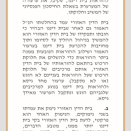
להוראות בית דיננו, שקיבל את ערעורה
של המערערת בשאלת החיסכון הפנסיוני
של המשיב וחלוקתו.
בית הדין האזורי עמד בהחלטתו הנ"ל
האמור גם לאחר שבית דיננו הבהיר כי
חובתו ותפקידו של בית הדין האזורי הוא
להמשיך בניהול ההליך עד לסיומו ותוך
מחויבות להכרעת בית דיננו בערעור
האמור ושילוב ההוראות הנובעות ממנה
ביתר ההוראות כדי להשלים את חלוקת
הרכוש בהתאם להוראותיו של בית הדין
האזורי, אותם מרכיבים של חלוקת
הרכוש שעל ההוראות בעניינם לא הוגש
(או לא נתקבל) ערעור מחד גיסא
ולהוראות בית דיננו בנוגע למרכיבים
שלגביהם הוגש ונתקבל הערעור מאידך
גיסא.
ב.
בית הדין האזורי נימק את עמדתו
בשני נימוקים. הנימוק האחד הוא
פרקטי, לדעת בית הדין האזורי בקי בית
דיננו יותר ממנו, מטבע הדברים,