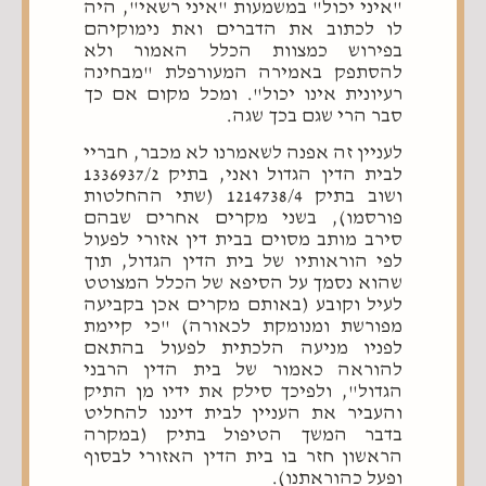
"איני יכול" במשמעות "איני רשאי", היה
לו לכתוב את הדברים ואת נימוקיהם
בפירוש כמצוות הכלל האמור ולא
להסתפק באמירה המעורפלת "מבחינה
רעיונית אינו יכול". ומכל מקום אם כך
סבר הרי שגם בכך שגה.
לעניין זה אפנה לשאמרנו לא מכבר, חבריי
לבית הדין הגדול ואני, בתיק 1336937/2
ושוב בתיק 1214738/4 (שתי ההחלטות
פורסמו), בשני מקרים אחרים שבהם
סירב מותב מסוים בבית דין אזורי לפעול
לפי הוראותיו של בית הדין הגדול, תוך
שהוא נסמך על הסיפא של הכלל המצוטט
לעיל וקובע (באותם מקרים אכן בקביעה
מפורשת ומנומקת לכאורה) "כי קיימת
לפניו מניעה הלכתית לפעול בהתאם
להוראה כאמור של בית הדין הרבני
הגדול", ולפיכך סילק את ידיו מן התיק
והעביר את העניין לבית דיננו להחליט
בדבר המשך הטיפול בתיק (במקרה
הראשון חזר בו בית הדין האזורי לבסוף
ופעל כהוראתנו).