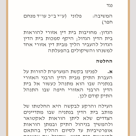
נגד
המשיבה: פלוני (ע"י ב"כ עו"ד מנחם
חפר)
הנדון: מחויבות בית דין אזורי להוראות
בית הדין הגדול; היקף סמכות בית הדין
הגדול להעביר הליך מבית דין אזורי אחד
למשנהו והשיקולים בהפעלתה
החלטה
א.
לפנינו בקשת המערערת להורות על
העברת התיק מבית הדין הרבני האזורי
בנתניה שבו הוא מתנהל כעשור אל בית
הדין הרבני האזורי חיפה שבו התנהל
התיק קודם לכן.
העילה והרקע לבקשה היא החלטתו של
מותב בית הדין בנתניה שבו מתדיינים
הצדדים שלא ליתן הוראות לאקטואר
ולהמשיך בניהול התיק ובמתן הוראות
אופרטיביות עד לסיום ההליך בהתאם