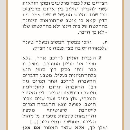
הצדדים כולל כמה מרכיבים ומתן הוראות
עשוי להצריך שילוב בין אותם מרכיבים
הרי שגם בהיבט המעשי שבשלו אמר בית
הדין קמא כי מוטב שההוראות תינתנה
בהחלטה של בית דיננו ולא בהחלטתו שלו
– לא כך הדבר.
ח.
ואכן ממשיך המשיב ומעלה טענה
שלכאורה יש בה מצד עצמה מן הצדק:
העברת התיק להרכב אחר, שלא
מכיר את התיק המורכב, במצב בו
כבר ניתן פסק דין סופי היא
בלתי־הגיונית בעליל. מטבע הדברים
ההעברה להרכב אחר תגרום נזק
רב! ההעברה תגרום להתדיינות
מיותרת בנושאים שבית הדין האזורי
הנוכחי, שדן בתיק עשר שנים מכיר
היטב. כפועל יוצא ההעברה תגרום
ל"סחבת שיפוטית" נוספת
וההוצאות כספיות נוספות על ניהול
הליכים ממושכים ומיותרים […]
ואכן כך, אלא שבצד האמור
אם אכן