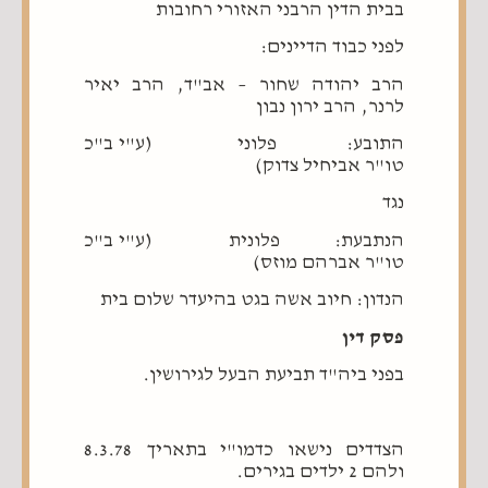
בבית הדין הרבני האזורי רחובות
לפני כבוד הדיינים:
הרב יהודה שחור – אב"ד, הרב יאיר
לרנר, הרב ירון נבון
התובע: פלוני (ע"י ב"כ
טו"ר אביחיל צדוק)
נגד
הנתבעת: פלונית (ע"י ב"כ
טו"ר אברהם מוזס)
הנדון: חיוב אשה בגט בהיעדר שלום בית
פסק דין
בפני ביה"ד תביעת הבעל לגירושין.
הצדדים נישאו כדמו"י בתאריך 8.3.78
ולהם 2 ילדים בגירים.