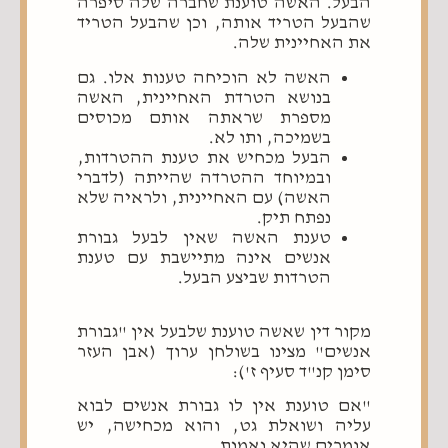
הבעל. האשה טוענת שחברה שלה סיפרה
שהבעל הטריד אותה, וכן שהבעל הטריד
את האחיינית שלה.
האשה לא הוכיחה טענות אלו. גם
בנושא הטרדת האחיינית, האשה
מספרת שראתה אותם מכוסים
בשמיכה, ותו לא.
הבעל מכחיש את טענת ההטרדות,
ובמיוחד ההטרדה שהייתה (לדברי
האשה) עם האחיינית, ולראיה שלא
נפתח תיק.
טענת האשה שאין לבעל גבורת
אנשים אינה מתיישבת עם טענת
הטרדות שביצע הבעל.
מקור דין שאשה טוענת שלבעל אין "גבורת
אנשים" מצינו בשולחן ערוך (אבן העזר
סימן קנ"ד סעיף ז'):
"אם טוענת אין לו גבורת אנשים לבוא
עליה ושואלת גט, והוא מכחישה, יש
אומרים שהיא נאמנת…