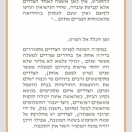
להתגרש, אין כאן אשמה לאחד הצדדים
אלא קביעת עובדה, שחיי הנישואין הגיעו
לקיצם ואין טעם לעסוק בהחייאה
מלאכותית לפגרים מתים…"
ומן הכלל אל הפרט,
במקרה המונח לפנינו הצדדים מתגוררים
בדירה אחת אך בחדרים נפרדים למעלה
מעשר שנים , וכולי עלמא לא פליגי שלא
היו יחסי אישות ביניהם למעלה מעשר
שנים (פרט לפעם אחת), הצדדים
מתקוטטים ורבים ביניהם מי וכמה ישלם
את ההוצאות החודשיות בבית (חשמל
ומים) הצדדים אינם מסכימים בנושא
נקיון הבית, כשהאשה אינה יכולה לנקות
מטעמים רפואיים, כיצד יעבור התשלומים
מהאשה לבעל (מזומן ,חשבון בנק, על ידי
קרובי משפחה), לצדדים יש מחלוקת על
שטח השימוש בשטח המטבח, אפילו היכן
יהיה מונח המקרר השני אין הסכמה.