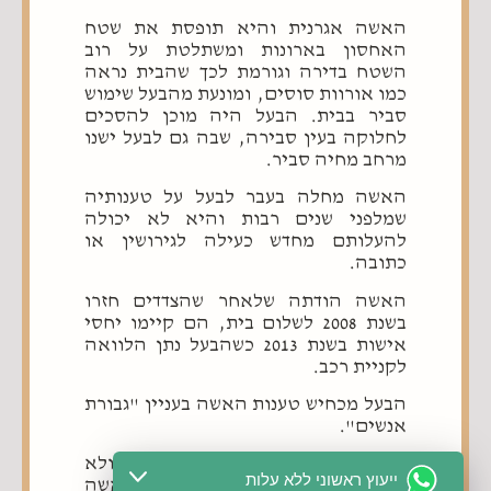
האשה אגרנית והיא תופסת את שטח
האחסון בארונות ומשתלטת על רוב
השטח בדירה וגורמת לכך שהבית נראה
כמו אורוות סוסים, ומונעת מהבעל שימוש
סביר בבית. הבעל היה מוכן להסכים
לחלוקה בעין סבירה, שבה גם לבעל ישנו
מרחב מחיה סביר.
האשה מחלה בעבר לבעל על טענותיה
שמלפני שנים רבות והיא לא יכולה
להעלותם מחדש כעילה לגירושין או
כתובה.
האשה הודתה שלאחר שהצדדים חזרו
בשנת 2008 לשלום בית, הם קיימו יחסי
אישות בשנת 2013 כשהבעל נתן הלוואה
לקניית רכב.
הבעל מכחיש טענות האשה בעניין "גבורת
אנשים".
מאז שנת 2009 לא הייתה אלימות ולא
ייעוץ ראשוני ללא עלות
בגידות ולא הייתה סיבה לסירוב האשה