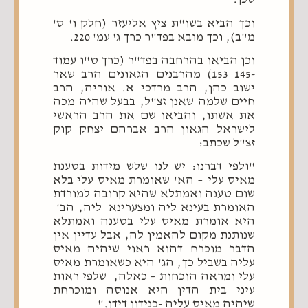
וכך הביא בשו"ת ציץ אליעזר (חלק ו' ס'
מ"ב), וכך מובא בפד"ר כרך ג' עמ' 220.
וכן הביאו בהרחבה בפד"ר (כרך ט"ו עמוד
-145 153) מהרבנים הגאונים הרב שאר
ישוב כהן, הרב מרדכי א. אוריה, הרב
חיים שלמה שאנן זצ"ל, בבעל שהיה מכה
את אשתו, והביאו שם את הרב הראשי
לישראל הגאון הרב אברהם יצחק קוק
זצ"ל שכתב:
"ולפי דברנו: יש לנו שלש מידות בטענת
מאיס עלי – הא' שאומרת מאיס עלי בלא
שום טענה ואמתלא שהיא קרובה למורדת
האומרת בעינא ליה ומצערינא ליה, הב'
היא אומרת מאיס עלי בטענה ואמתלא
שנותנת מקום להאמין לה, אבל עדיין אין
הדבר מוכרח דהוא ראוי שיהיה מאיס
עליה בשביל כך, הג' היא כשאומרת מאיס
עלי ומראה הוכחות – כאלה, שלפי ראות
עיני בית הדין היא אנוסה ומוכרחת
שיהיה מאיס עליה -כנידון דידן."