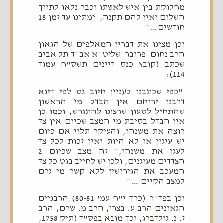
מחלוקת בין איש לאשתו וכבר נלאו לתווך
השלום ואין להם תקנה, ימתינו עד זמן 18
חודשים…"
וכן מצינו את דבריו המאלפים של הגאון
הרב נחום פרובר שליט"א אב"ד תל אביב
שכתב (קובץ כנס דיינים תשס"ח עמוד
114):
"כפי שכתבנו לעניין חיוב גט לפי דינא
דרבנו ירוחם אין הבדל מי הראשון
שהתחיל לטעון שרצונו להתגרש, וכמו כן
אין הבדל בסיבת מי המצב שכיום אין צד
רוצה את משנהו, והעיקר תלוי אם כיום
יש עיגון או לא היות ואין זכות לכל צד
לעגן את משנהו," זה מצב שכיום 2
הצדדים מעוגנים, ולכן יש לחייב בגט כל צד
המעכב את הגירושין ללא קשר מי גרם
למצב הקיים …"
וכן בפד"ר (כרך י"ח עמ' 80-81) הרבניים
הגאונים הרב ע. בצרי, הרב מ. שרם, הרב
ז. נ. גולדברג, וכך מובא בפס"ד (תיק 1758,