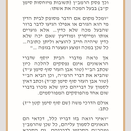
וכך פסק הרמב"ן (תשובות מיוחסות סימן
ק"ב) בבעל המכה את אשתו:
"ומכל מקום אם הדבר מסופק לבית הדין
מי הוא הגורם או אפילו הגיעו לדבר ברור
שהבעל מכה שלא כדין… אלא גוערים
אותו ומייסרין ומודיעין שאם יכה שלא
כדין שיהיה חייב להוציא וליתן כתובה…
כל שכן במכה ופוצע ומצערה בגופה …"
אך נראה מדברי הבית יוסף שדברי
הראשונים אינם נפסקים להלכה כיון
שכתב הב"י (טור אבן העזר סוף סימן ע"ד)
שהביא את דברי הרמ"ה, וכן הביא הב"י
(טור אבן העזר סוף סימן קנ"ד) וכתב דאין
לסמוך על דבריהם כיון שלא נזכרו בדברי
שום אחד מהפוסקים המפורסמים.
אולם הדרכי משה (שם סוף סימן קטן י"ז)
כתב:
"ואיני רואה בזו דבריו כלל, דכדאי הם
הגאונים לסמוך עליהם, כל שכן שהרמב"ן
ומהר"ם הסכימו לדבריהם, גם הסברא