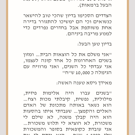
הבעל ברמאות).
הצדדים הסכימו בדיון שהכי טוב להישאר
כנשואים וכי הם ימשיכו להתגורר בדירה
אחת משותפת אבל בחדרים נפרדים כדי
למנוע מריבה ביניהם.
בדיון טען הבעל:
"אני משלם את כל הוצאות הבית… ומזון
בשנים האחרונות כל אחד קונה לעצמו,
אני עבדתי כל השנים, ואני מרוויח עם
הגימלה כ 10,000 ש"ח"
מאידך גיסא טענה האשה:
"בשנים עברו היה אלימות פיזית,
מילולית, נפשית, קיבלתי מכות רצח…
הוא נשאר באותה מתכונת של האדם
האלים והקמצן… שעבדתי איתו בהסעות
הוא היה קבלן משנה, לא שילם לי
משכורת, לא הוציא לי תלוש משכורת…
אני עובדת כקופאית בסופר והמשכורת