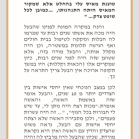
טוענת מאיס עלי בהחלט אלא שמקור
המאיס היתה התנהגותו, …כמובן לכל
שופט צדק… "
והנה במקרה המונח לפנינו שהבעל
היה מכה את אשתו שנים רבות עד שנגרמו
לה חבלות ונזקקה לטיפול בבית חולים
ואף הגישה תלונות במשטרה, וכן היה
מקלל אותה, והבעל מודה בזה, אלא
שטוען שזה היה לפני שנים רבות, כיון
שמקרים אלו (הכאות וקללות) היו במשך
תקופה ארוכה אין הבעל צריך התראה על
כך.
לכן במצב הנוכחי שאין יחסי אישות בין
הצדדים יותר מ 10 שנים, והבעל אומר
שזה באשמת האשה, והאשה
אומרת:"מכות רצח היה נותן לי, עד שיש
לי חבורות בכל הגוף", "… זה היה עשרות
פעמים", ולכן מסבירה האשה שלא רצתה
יחסי אישות עם הבעל, נראה פשוט
שהצדק והדין עם האשה ואין היא נקראת
מורדת, שכיון שהבעל היה מרביץ לה והיה