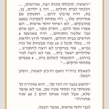
"האשה: קיבלתי מכות רצח, אגרופים, …
הלכתי לבית חולים…, היו 2 ילדים, בן,
בת, היה מרביץ להם… התעסק עם
אחיינית שלו… היו מתחת לשמיכה במצב
מחובקים… לא ראיתי יחסי אישות… הם
אמרו שקר להם… התיק נסגר… הבן אדם
עבר שלשה ניתוחים… היה מאושפז 6
חודשים בבית חולים, ודאגתי לרוץ ולדאוג
לו… בעלי סובל כ 15 שנה מבעיות של כוח
גברא… אני בעיקרון לא רוצה להתגרש…
שלילדים ישאר בית… אני לא רוצה לגור
ברחוב… הסכמתי לשלום בית… 4 פעמים
פתחתי תיקים…"
לשאלת ביה"ד האם הרביץ לאשה, השיב
הבעל:
"לחפש בעבר זה הכי קל… היא מזכירה לך
שעשיתי פה ונתתי מכה שם, אני לא אומר
שלא, אבל למה אנחנו דנים כ 60 שנה
אחורה?"
לגבי יחסי אישות, אומר הבעל: