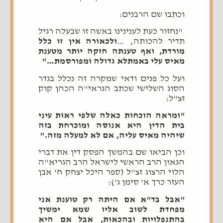
וכתבו שם הרבנים:
"נחזור כעת לענינינו באשה זו שבעלה רגיל
תדיר להכותה, …
ולכאורה אין זו כלל
מורדת, ואף טענתה חזקה יותר מטענת
מאיס עלי באמתלא גדולה ומפורסמת…"
ועל כל פנים ודאי שמקרה זה נכלל בגדר
הסוג השלישי שכתב הגראי"ה הכהן קוק
זצ"ל:
"ומראה הוכחות כאלה שלפי ראות עיני
בית הדין היא אנוסה ומוכרחת בזה
שיהיה מאיס עליה, אם לא למעלה מזה."
וכן הביאו שם בהמשך הפסק דין את דברי
הגאון הרב הראשי לישראל הרב הגריא"ה
הלוי הרצוג זצ"ל (ספר היכל יצחק ח' אבן
העזר כרך א' סימן ג'):
"אבל בד"א אם היתה רק טוענת אני
מפחדת לשוב אליו שמא ימשיך
בהתנפלויות ובהכאות, אבל אם היא