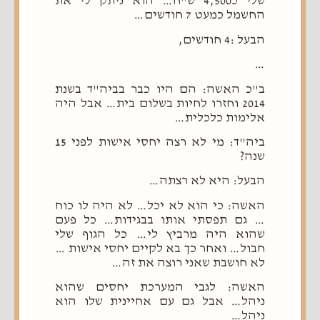
שלי כ4,500 ש"ח… הוא ניתק לי את
החשמל כמעט 7 חודשים…
הבעל :4 חודשים,
…
ב"כ האשה: הם היו כבר בביה"ד בשנת
2014 וחזרו לחיות בשלום בית… אבל היה
אלימות כלכלית…
ביה"ד: מי לא רצה יחסי אישות לפני 15
שנה?
הבעל: היא לא רצתה…
האשה: כי הוא לא יכל… לא היה לו כוח
… גם תפסתי אותו בבגידות… כל פעם
שהוא היה מרביץ לי… כל הגוף שלי
חבול… ואחר כך בא לקיים יחסי אישות …
לא חושבת שאני רוצה את זה…
האשה: לגבי המערכת יחסים שהוא
ניהל… אבל גם עם אחיינית שלו הוא
ניהל…