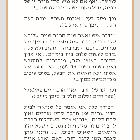
לגרשה, ואף אם לא נגיע לידי מידה זו של
כפיה, מכל מקום יש לחייבו לגרשה…"
וכך פסק בעל "אגרות משה" (יורה דעה
חלק ד' סימן ט"ו אות ב'):
"בדבר איש ואשה שזה הרבה שנים שליכא
שלום בית, וכבר שנה וחצי דרים במקומות
נפרדים… וכבר ישבו ביה"ד חשוב ולא עלה
בידם לעשות שלום בית ביניהם… אז מדין
התורה באופן כזה, מוכרחים להתגרש
ואין רשות לשום צד לעגן, לא הבעל את
אשתו ולא האשה את הבעל, בשום עיכוב
מצד תביעת ממון…"
וכן דינו של הרב הגאון הרב חיים פאלאג'י
(ספר חיים ושלום חלק ב' סימן קי"ב ):
"דבדרך כלל אני אומר כל שנראה לבית
הדין שהיה זמן הרבה שהיו נפרדים ואין
להם תקנה, אדרבא צריך השתדלות הרבה
להפרידם זה מזו, ולתת גט, כדי שלא יהיו
חוטאים חטאים רבים, … והנני נותן
קצבה וזמן לדבר הזה, דאם יארע איזה