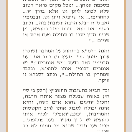
מסכמת עמהן… ומכל מקום נראה דטוב
שלא לכופו ליתן גט אלא בדרך זו…
להחרימו… או שיוציא ויתן גט, ובבנימין
זאב ס"ח הביא הרבה תשובות בזה… וכתב
בסוף דאם הוא הגורם חייב להוציא, רק
שבית הדין יתרו בו תחילה פעם אחת או
שניים …"
והנה הרמ"א בהגהות על המחבר (שולחן
ערוך סימן קנ"ד סעיף ג') כתב את דעת
הבנימין זאב בדעת "יש אומרים":" יש
אומרים דכופין אותו להוציא, ובלבד
שמתרין בו תחילה…", וכתב דסברא זו
עיקר.
וכך הביא בתשובות התשב"ץ (חלק ב' סי'
ח') באשה שבעלה מצער אותה הרבה,
והכול יודעים שהוא אדם קשה, והיא
אינה יכולה לסבול אותו לרוב הקטטות
והמריבות, וכתב:"ואפילו לכוף אותו
להוציא יש לדון מק"ו דבעל פוליפוס…
מפני צער תדיר שהוא מר ממות לא כל
שכן."