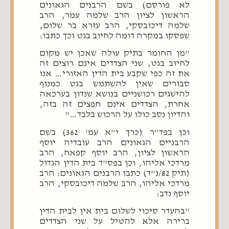
לא פורסם) בשם הרבנים הגאונים
הראשון לציון הרב שלמה עמר, הרב
שלמה דיכובסקי, הרב עזרא בר שלום,
שפסקו במקרה דומה לחיוב בגט וכך כתבו:
"מן החומר בתיק עולה שאכן יש מקום
לחיוב בגט, שני הצדדים אינם רוצים זה
את זה כפי שקבע בית הדין האזורי… אנו
סבורים שאין להשתמש בגט כמנוף
להישגים רכושניים בנושא שנדון בערכאה
אחרת, הצדדים אינם חפצים זה בזה,
והדיון נסב כולו על הרכוש בלבד…"
וכן בפד"ר (כרך י"א עמ' 362) בשם
הרבניים הגאונים הרב עובדיה יוסף
הראשון לציון, הרב יוסף קפאח, הרב
מרדכי אליהו, וכן בפס"ד בית הדין הגדול
(תיק 82/נ"ד) כתבו הרבנים הגאונים: הרב
מרדכי אליהו, הרב שלמה דיכובסקי, הרב
יוסף נדב:
"בהעדר סיכוי לשלום בית אין לבית הדין
ברירה אלא להטיל על שני הצדדים