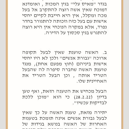
בגדר "מאיס עלי" בגין המכות , ואומדנא
דמוכח שאין אשה רוצה להתקרב אל בעל
מכה ומקלל, אין היא חייבת לקיים יחסי
אישות עם בעל כזה וזכותה להתגורר בחדר
נפרד, אלא במקרה הנוכחי אין היא רוצה
להתגרש בגין סכסוך על הדירה.
ב. האשה טוענת שאין לבעל תקופה
ארוכה "גבורת אנשים" ולכן לא היו יחסי
אישות ביניהם (חוץ מפעם אחת), מנגד
טוענת האשה שחברה סיפרה לה שהבעל
הטריד אותה , וכן הבעל הטריד את
האחיינית שלו.
הבעל מכחיש את הטענה הזאת, ואף טען
בדיון (28.2.22) כי הוא "מוכן ללכת
לבדיקות עכשיו".
יתירה מזאת, טענת האשה על כך שאין
לבעל גבורת אנשים אינה תומכת בטענות
האחרות של האשה בנושא בגידות של