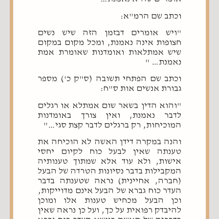
וכתב שם הרמ"א:
"ויש אומרים דבזמן הזה שיש נשים
חצופות אינה נאמנת, ומכל מקום במקום
שיש אמתלאות ואומדנות שאומרת אמת
נאמנת… "
וכתב שם הפתחי תשובה (ס"ק כ') מספר
גבורת אנשים אות ס"ח:
"והוא הדין בשאר שום אמתלא או רגלים
לדבר נאמנת, ואין צורך באומדנות
המוכיחות, רק ברגלים לדבר קצת סגי…"
והנה במקרה דידן האשה לא הוכיחה את
טענתה שאין לבעל כוח לקיום יחסי
אישות, ולא עוד אלא שמתוך טענותיה
המקבילות בדבר נסיונות הטרדה של הבעל
(חברה, אחיינית) נראה שטענתה בדבר
העדר כוח גברא של הבעל אינם מדוייקות,
וכן הבעל מכחיש טענות אלו ומוכן
להיבדק רפואית על כך, ועל כן נראה שאין