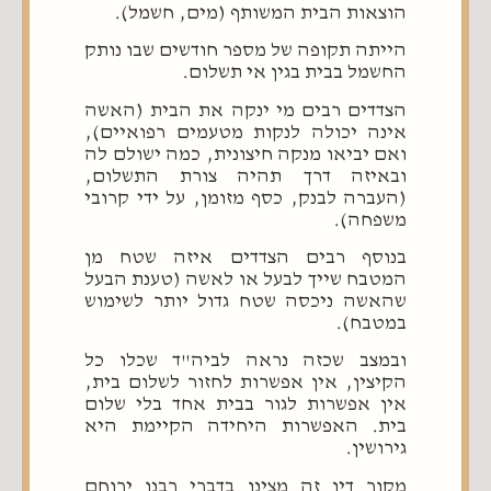
הוצאות הבית המשותף (מים, חשמל).
הייתה תקופה של מספר חודשים שבו נותק
החשמל בבית בגין אי תשלום.
הצדדים רבים מי ינקה את הבית (האשה
אינה יכולה לנקות מטעמים רפואיים),
ואם יביאו מנקה חיצונית, כמה ישולם לה
ובאיזה דרך תהיה צורת התשלום,
(העברה לבנק, כסף מזומן, על ידי קרובי
משפחה).
בנוסף רבים הצדדים איזה שטח מן
המטבח שייך לבעל או לאשה (טענת הבעל
שהאשה ניכסה שטח גדול יותר לשימוש
במטבח).
ובמצב שכזה נראה לביה"ד שכלו כל
הקיצין, אין אפשרות לחזור לשלום בית,
אין אפשרות לגור בבית אחד בלי שלום
בית. האפשרות היחידה הקיימת היא
גירושין.
מקור דין זה מצינו בדברי רבנו ירוחם