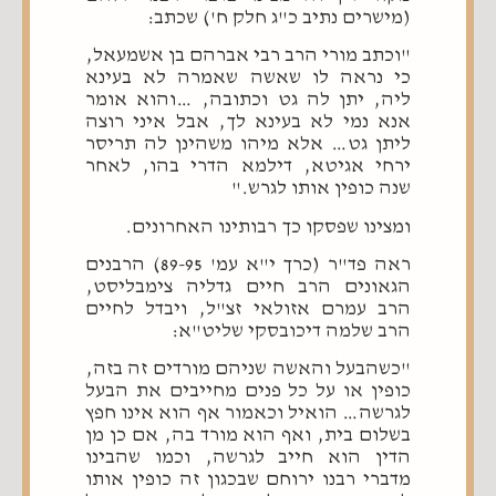
(מישרים נתיב כ"ג חלק ח') שכתב:
"וכתב מורי הרב רבי אברהם בן אשמעאל,
כי נראה לו שאשה שאמרה לא בעינא
ליה, יתן לה גט וכתובה, …והוא אומר
אנא נמי לא בעינא לך, אבל איני רוצה
ליתן גט… אלא מיהו משהינן לה תריסר
ירחי אגיטא, דילמא הדרי בהו, לאחר
שנה כופין אותו לגרש."
ומצינו שפסקו כך רבותינו האחרונים.
ראה פד"ר (כרך י"א עמ' 89-95) הרבנים
הגאונים הרב חיים גדליה צימבליסט,
הרב עמרם אזולאי זצ"ל, ויבדל לחיים
הרב שלמה דיכובסקי שליט"א:
"כשהבעל והאשה שניהם מורדים זה בזה,
כופין או על כל פנים מחייבים את הבעל
לגרשה… הואיל וכאמור אף הוא אינו חפץ
בשלום בית, ואף הוא מורד בה, אם כן מן
הדין הוא חייב לגרשה, וכמו שהבינו
מדברי רבנו ירוחם שבכגון זה כופין אותו