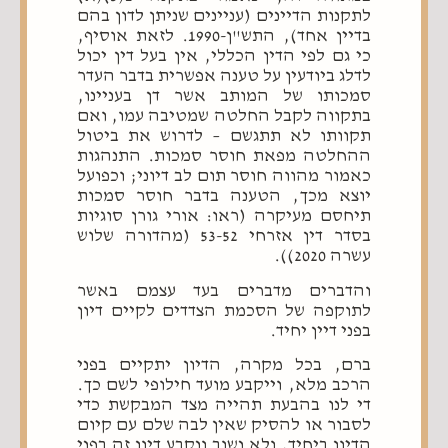
לתקנות הדיינים (עניינים שניתן לדון בהם
בדיין אחד), התש"ן-1990. לזאת אוסיף,
כי גם לפי הדין הכללי, אין בעל דין יכול
לדלג ביודעין על טענה אפשרית בדבר העדר
סמכותו של המותב אשר דן בעניינו,
בתקווה לקבל החלטה שמטיבה עמו, ואם
תקוותו לא תתגשם – לדרוש את ביטול
ההחלטה מפאת חוסר סמכות. התנהגות
כאמור מהווה חוסר תום לב דיוני; וכפועל
יוצא מכך, הטענה בדבר חוסר סמכות
תיחסם מעיקרה (ראו: אורי גורן סוגיות
בסדר דין אזרחי 53-52 (מהדורה שלוש
עשרה 2020)).
והדברים מדברים בעד עצמם באשר
לתוקפה של הסכמת הצדדים לקיים דיון
בפני דיין יחיד.
ברם, בכל מקרה, הדיון יתקיים בפני
הרכב מלא, וייקבע מועד חילופי לשם כך.
די לנו בהבעת תהייה מצד המבקשת כדי
לסבור או להסיק שאין לבה שלם עם קיום
הדיון ביחיד, ולא נשוב ונקבע דיון זה בפני