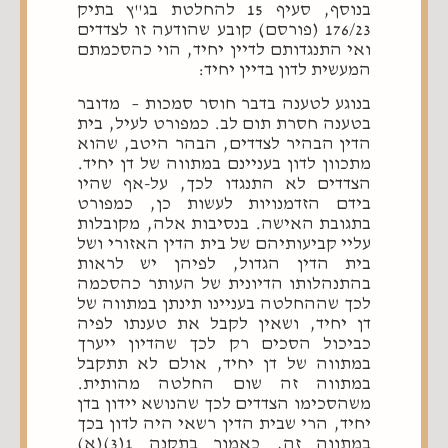
בנוסף, סעיף 15 להחלטת בג"ץ בתיק
176/23 (פורסם) קובע שהודעה זו לצדדים
ואי התנגדותם לדיין יחיד, הוי כהסכמתם
המעשית לדון בדיין יחיד:
בנוגע לטענה בדבר חוסר סמכות – מדובר
בטענה חסרת תום לב. כמפורט לעיל, בית
הדין הבהיר לצדדים, הבהר היטב, שהוא
מתכוון לדון בעניינם במתווה של דן יחיד.
הצדדים לא התנגדו לכך, על-אף שהיו
בידם הזדמנויות לעשות כן, כמפורט
בתגובת האישה. בנסיבות אלה, מקובלות
עליי קביעותיהם של בית הדין האזורי ושל
בית הדין הגדול, לפיהן יש לראות
בהתנהלותו הדיונית של העותר כהסכמה
לכך שההחלטה בעניינו תינתן במתווה של
דן יחיד, ושאין לקבל את טענתו לפיה
כביכול הסכים רק לכך שהדיון ייערך
במתווה של דן יחיד, אולם לא תתקבל
במתווה זה שום החלטה מהותית.
משהסכימו הצדדים לכך שהנושא יידון בדן
יחיד, הרי שבית הדין רשאי היה לדון בכך
במתווה זה, כאמור בתקנה 1(3)(א)