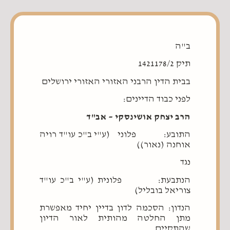
ב"ה
תיק 1421178/2
בבית הדין הרבני האזורי האזורי ירושלים
לפני כבוד הדיינים:
הרב יצחק אושינסקי – אב"ד
התובע: פלוני (ע"י ב"כ עו"ד רויה
אוחנה (נאור))
נגד
הנתבעת: פלונית (ע"י ב"כ עו"ד
צוריאל בובליל)
הנדון: הסכמה לדון בדיין יחיד מאפשרת
מתן החלטה מהותית לאור הדיון
שהתקיים