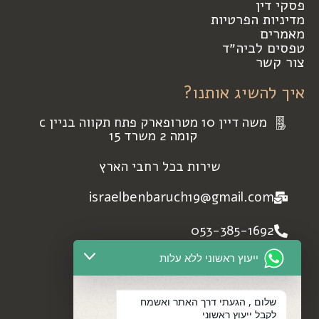
פסקי דין
מדיניות הפרטיות
מאמרים
טפסים לביה״ד
צור קשר
איך להשיג אותנו?
משה דיין 10 מטרופארק פתח תקווה בניין c
קומה 2 משרד 15
שירות בכל רחבי הארץ
israelbenbaruch19@gmail.com
053-385-1692
ייעוץ ראשוני ללא עלות
972+533851692
profile facebook
שלום , הגעתי דרך האתר ואשמח
לקבל ייעוץ ראשוני