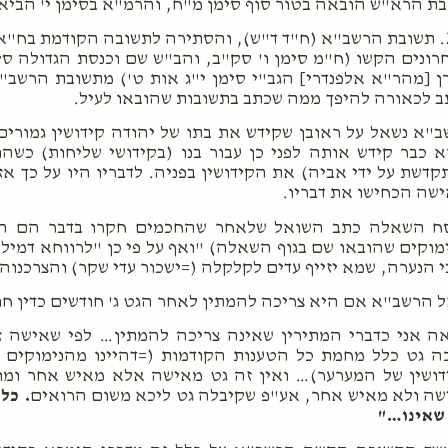
ת הרא"ש הובאה בטור סוף סימן מ"ח, והרמ"א בסימן י' הביא
תשובת הרשב"א (ח"ד ד"ש), והסתירה לתשובה הקודמת בח"א
ונים הקשו (ח"מ סימן ו' סק"ב, והב"ש שם וכנסת הגדולה סימן 
 [מהר"א אלפנדרי] הגב"י סימן י"ג אות ט') מתשובת הרשב"א
 לכאורה להיפך ממה שכתב בתשובות שהובאו לעיל.
"א נשאל על ראובן שקידש את בתו של יהודה קידושין גמורים;
 כבר קידש אותה לפני כן עבור בנו (בקידושי שליחות) כש
דשת על ידי אביה) את הקידושין בפניה. לדבריו היו על כך א
שה הכחישו את דבריו.
סח השאלה כתב השואל שלאחר שהחכמים חקרו בדבר הם החל
מוקים שהובאו שם בגוף השאלה) "ואף על פי כן "לרווחא דמי
 הנערה, שמא יזייף עדים לקלקלה (=ישכור עדי שקר) והצרכנוה
 הרשב"א אם היא צריכה להמתין לאחר הגט ג' חודשים כדין חו
ה אני כדברי המתירין שאינה צריכה להמתין… לפי שאישה זו
ה גט כלל מחמת כל הטענות הקודמות (=דהיינו מהנימוקים
ושין של המערער)… ואין זה גט מאישה אלא מאיש אחר ומותר
ה ולא מאיש אחר, אע"פ שקיבלה גט ליכא משום הרואים
. כל
שאינו…"