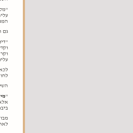
"מסת
עליה
המגר
גם ה
"דינ
וקדש
וקרו
עליו
לכאו
לחומ
השי
"
מי
אלא 
ביבמ
מבוא
לאחר