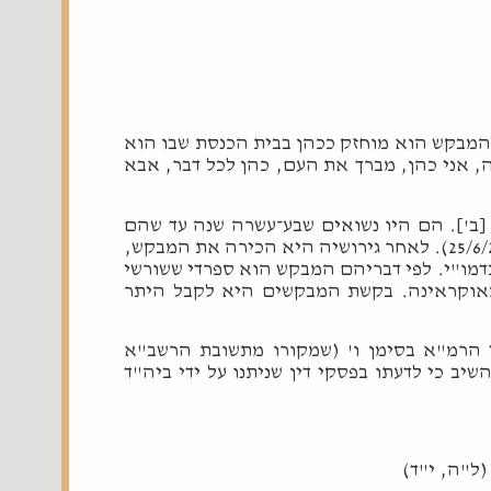
 המבקש הוא מוחזק ככהן בבית הכנסת שבו הוא
ה, אני כהן, מברך את העם, כהן לכל דבר, אבא
[ב']. הם היו נשואים שבע־עשרה שנה עד שהם
התגרשו בגט כדמו"י שסודר להם בבית הדין בפ"ת בשנת תשס"ו (25/6/2006). לאחר גירושיה היא הכירה את המבקש,
דמו"י. לפי דבריהם המבקש הוא ספרדי ששורשי
אוקראינה. בקשת המבקשים היא לקבל היתר
רי הרמ"א בסימן ו' (שמקורו מתשובת הרשב"א
 כי לדעתו בפסקי דין שניתנו על ידי ביה"ד
ל"ה, י"ד)