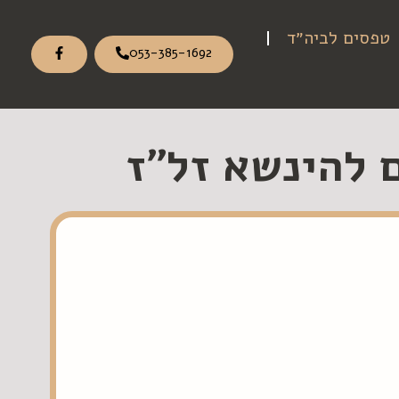
טפסים לביה״ד
053-385-1692
 להינשא זל"ז