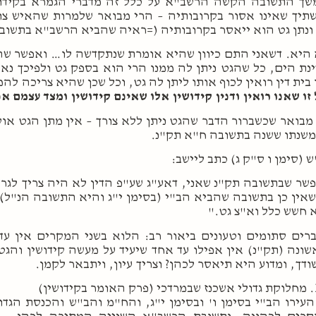
ך התשובה הקשה הרשב"א על כלל זה מדברי הגמרא בקידוש
תיך שאינו אסור בקרובותיה – הרי מבואר שלמרות שהאיש צ
ונתן גט הוא ייאסר בקרובותיה (=ראיה שהביא הרשב"א בתשובת
היא. דשאני התם כיוון שהיא אומרת שנתקדשה לו… ואפשר שהו
נת הים, כל שהגט ניתן לה ממנו הרי הוא בספק גט ולפיכך נאס
 בית דין רואין לכוף אותו ליתן לה גט, וכל שכן שהיא צריכה ל
זו שאנו רואין ודנין קידושין אלו שאינם קידושין ומצד עצמם א
מבואר שכשברור הדבר שהגט ניתן ללא צורך – אין מתן הגט א
שנתו ששנה בתשובה ח"א תק"נ.
 (סימן ו ס"ק ג) כתב ליישב:
שר שבתשובה תק"נ שאני, דאע"ג שע"פ הדין לא היה צריך לגר
אין כן בתשובה שהביא הב"י (בסימן י"ג והיא התשובה הנ"ל)
 חשש כלל וא"צ גט."
רים סתומים וטעונים ביאור רב: הלוא בשני המקרים אין עד
ונה (תק"נ) אין אפילו עד אחד שיעיד על מעשה קידושין והג
דך, ומדוע היא תיאסר לכהן? וצריך עיון, ויתבאר לקמן.
מחלוקת גדולי אשכנז שבמרדכי (פרק האומר בקידושין)
העירו הב"י בסימן ו' ובסימן י"ג, והח"מ והב"ש והכנסת ה