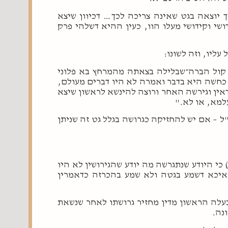
יוצאה בגט שאינה צריכה לכך… דכיוון שיצא
שי וקידושי מעלו הוו, כעין ההיא דשלהי פרק
ליו, וזה לשונו:
 קול הברה־שבלילה בצאתה מהמרחץ בא פלוני
כחשה היא בדבר ואמרה לא היו דברים מעולם,
דאין וגירשה האחר ורוצה להינשא לראשון שיצא
עלמא, או לא."
 – אם יש להחזיקה כגרושה בגלל גט זה שניתן
 כי היודע שנתגרשה מה יודע שהגירושין לא היו
 איכא דשמע בגטה ולא שמע בהכרזה כדאמרין
עלה הראשון מדין מחזיר גרושתו לאחר שנשאת
נה.