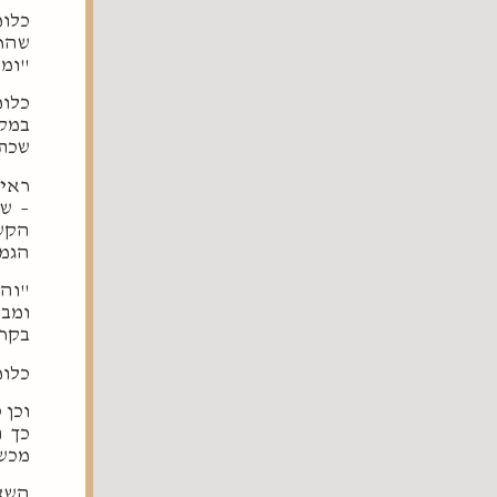
כלומ
שהחל
"ומה
כלומ
במקר
שכתב
ראיה
– שה
הקשת
הגמר
"והא
ומבק
בקרו
כלומ
וכן 
כך ה
מכשו
השאל