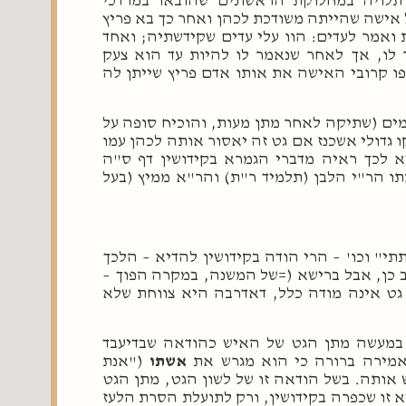
לויה במחלוקת הראשונים שהובאו במרדכי
 אישה שהייתה משודכת לכהן ואחר כך בא פריץ
 ואמר לעדים: הוו עלי עדים שקידשתיה; ואחד
לו, אך לאחר שנאמר לו להיות עד הוא צעק
פו קרובי האישה את אותו אדם פריץ שייתן לה
ים (שתיקה לאחר מתן מעות, והוכיח סופה על
 גדולי אשכנז אם גט זה יאסור אותה לכהן עמו
 לכך ראיה מדברי הגמרא בקידושין דף ס"ה
ו הר"י הלבן (תלמיד ר"ת) והר"א ממיץ (בעל
תי" וכו' – הרי הודה בקידושין להדיא – הלכך
ב כן, אבל ברישא (=של המשנה, במקרה הפוך –
גט אינה מודה כלל, דאדרבה היא צווחת שלא
ת במעשה מתן הגט של האיש כהודאה שבדיעבד
 אמירה ברורה כי הוא מגרש את
אשתו
("אנת
 אותה. בשל הודאה זו של לשון הגט, מתן הגט
 זו שכפרה בקידושין, ורק לתועלת הסרת הלעז