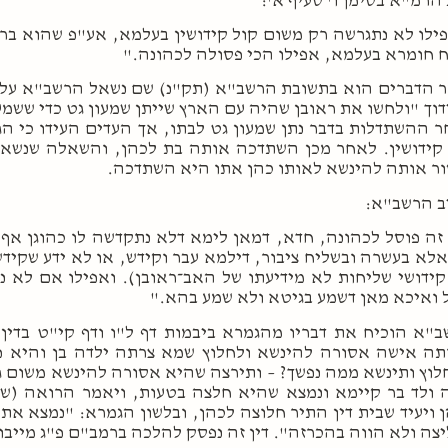
הרמ"א בסימן ו' סעיף א':
ילו לא נתגרשה רק משום קול קידושין בעלמא, אע"פ שהוא ברור
 חומרא בעלמא, אפילו הכי פסולה לכהונה."
 הדברים הוא בתשובת הרשב"א (תק"נ) שם נשאל הרשב"א על ר
וך "ולחשו את ראובן שהיה עם הארץ שייתן שמעון גט כדי ששמעו
 ההשתדלות בדבר נתן שמעון גט לבתו, אך העדים העידו כי הג
קידושין. לאחר מכן השתדכה אותה בת לכהן, והשאלה שנשא
ר אותה להינשא לאותו כהן אתו היא השתדכה.
ב הרשב"א:
זה פוסל לכהונה, חדא, דמאן לימא דלא נתקדשה לו כהוגן אף
לא בעשרה ובשליח ציבור, דילמא עבר וקידש, או לא ידע שקידש 
קידושי שליחות לא מידיעתו של האב־ראובן). ואפילו אם לא 
 ואיכא מאן דשמע בגיטא ולא שמע בהא."
"א הוכיח את דבריו מהגמרא ביבמות דף ל"ו ודף קי"ט בדין
ה אישה אסורה להינשא ולחלוץ שמא צרתה ילדה בן והיא 
וץ ותינשא ממה נפשך? – ותירצה שהיא אסורה להינשא משום ג
 ולד בר קיימא ונמצא שהיא חלצה בטעות, ויאמר הרואה (של
 ויעיד שבית דין התיר חלוצה לכהן, ובלשון הגמרא: "נמצא את
צה ולא הווה בהכרזה". דין זה נפסק להלכה ברמב"ם פ"ג מייבום