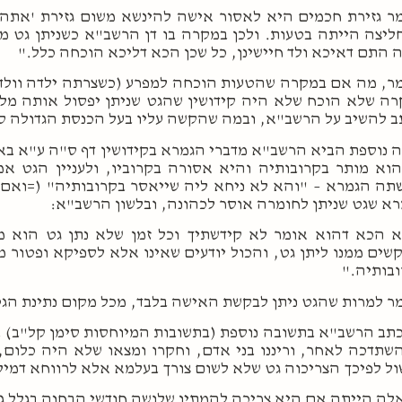
ר גזירת חכמים היא לאסור אישה להינשא משום גזירת 'אתה 
יצה הייתה בטעות. ולכן במקרה בו דן הרשב"א כשניתן גט מ
 התם דאיכא ולד חיישינן, כל שכן הכא דליכא הוכחה כלל."
ר, מה אם במקרה שהטעות הוכחה למפרע (כשצרתה ילדה וולד 
ה שלא הוכח שלא היה קידושין שהגט שניתן יפסול אותה מל
 להשיב על הרשב"א, ובמה שהקשה עליו בעל הכנסת הגדולה סימן
 נוספת הביא הרשב"א מדברי הגמרא בקידושין דף ס"ה ע"א בא
וא מותר בקרובותיה והיא אסורה בקרוביו, ולעניין הגט אמ
ה הגמרא – "והא לא ניחא ליה שייאסר בקרובותיה" (=ואם כן
א שגט שניתן לחומרה אוסר לכהונה, ובלשון הרשב"א:
 הכא דהוא אומר לא קידשתיך וכל זמן שלא נתן גט הוא מ
שים ממנו ליתן גט, והכול יודעים שאינו אלא לספיקא ופטור מ
בותיה."
ר למרות שהגט ניתן לבקשת האישה בלבד, מכל מקום נתינת הגט
כתב הרשב"א בתשובה נוספת (בתשובות המיוחסות סימן קל"ב) 
שתדכה לאחר, וריננו בני אדם, וחקרו ומצאו שלא היה כלום
ל לפיכך הצריכוה גט שלא לשום צורך בעלמא אלא לרווחא דמי
ה הייתה אם היא צריכה להמתין שלושה חודשי הבחנה בגלל ג