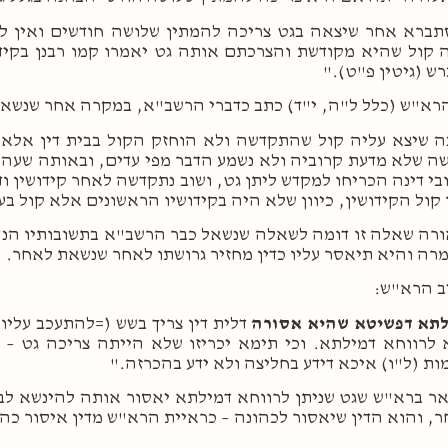
ברא אחר שיצאה בגט צריכה להמתין שלושה חודשים ואין לך 
 קול שהיא מקודשת והצרכתם אותה גט יאמרו קמו רבנן בקידו
ש (גיטין פ"ט)."
רא"ש (כלל ל"ה, י"ד) כתב כדברי הרשב"א, במקרה אחר שנשאל ע
ה שיצא עליה קול שהתקדשה ולא הוחזק הקול בבית דין אלא
ה שלא מדעת קרוביה ולא נשמע הדבר מפי עדים, ובאותה שעה 
בי דינה הכריחו למקדש ליתן גט, ושוב נתקדשה לאחר קידושין ו
 קול הקידושין, כיוון שלא היה בקידושיו הראשונים אלא קול ב
רה שאלה זו דומה לשאלה שנשאל כבר הרשב"א בתשובותיו הנ"ל
רה והיא תיאסר עליו כדין מחזיר גרושתו לאחר שנשאת לאחר.
ב הרא"ש:
לתא דפשיטא שהיא אסורה
דלית דין צריך בשש (=להתעכב עליו)
לרווחא דמילתא. וכי תימא יכריזו שלא הייתה צריכה גט –
ות (ל"ו) איכא דידע בחליצה ולא ידע בהכרזה."
ר ברא"ש שגט שניתן לרווחא דמילתא יאסור אותה להינשא לב
, והוא הדין שיאסור לכהונה – כראיית הרא"ש מדין איסור כהו