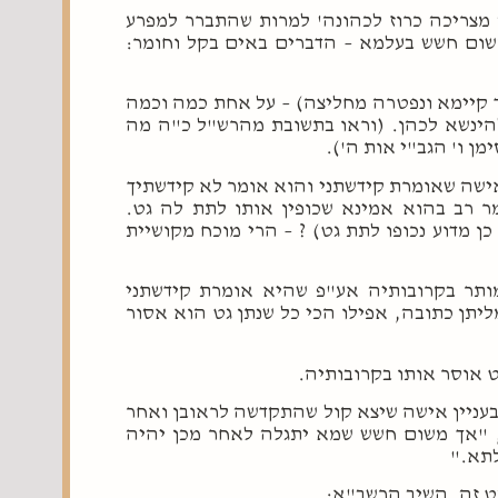
מצריכה כרוז לכהונה' למרות שהתברר למפרע
שום חשש בעלמא – הדברים באים בקל וחומר:
קיימא ונפטרה מחליצה) – על אחת כמה וכמה
הינשא לכהן. (וראו בתשובת מהרש"ל כ"ה מה
 ו' הגב"י אות ה').
ישה שאומרת קידשתני והוא אומר לא קידשתיך
ר רב בהוא אמינא שכופין אותו לתת לה גט.
 מדוע נכופו לתת גט) ? – הרי מוכח מקושיית
ותר בקרובותיה אע"פ שהיא אומרת קידשתני
ליתן כתובה, אפילו הכי כל שנתן גט הוא אסור
 אוסר אותו בקרובותיה.
בעניין אישה שיצא קול שהתקדשה לראובן ואחר
, "אך משום חשש שמא יתגלה לאחר מכן יהיה
לתא."
ט זה. השיב הרשב"א: