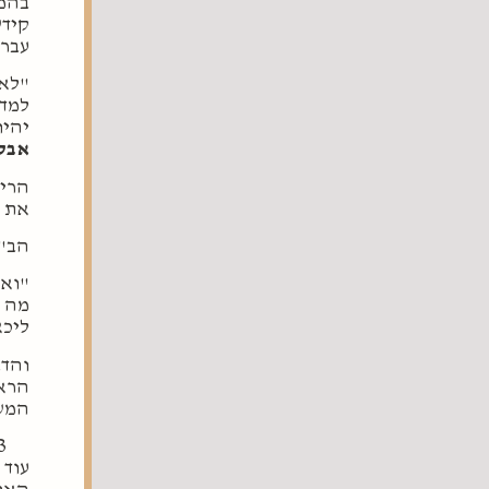
בהמש
קידש
עבר 
"לא 
למדי
יהיו
אבל 
הרי 
את מ
הב"ש
"ואפ
מה ש
ליכא
והדב
הראש
המשו
עוד 