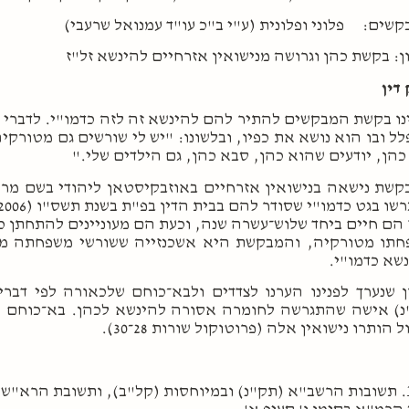
שים: פלוני ופלונית (ע"י ב"כ עו"ד עמנואל שרעבי)
ן: בקשת כהן וגרושה מנישואין אזרחיים להינשא זל"ז
דין
נו בקשת המבקשים להתיר להם להינשא זה לזה כדמו"י. לדברי
ל ובו הוא נושא את כפיו, ובלשונו: "יש לי שורשים גם מטורקי
כהן, יודעים שהוא כהן, סבא כהן, גם הילדים שלי."
שת נישאה בנישואין אזרחיים באוזבקיסטאן ליהודי בשם מר 
הם חיים ביחד שלוש־עשרה שנה, וכעת הם מעוניינים להתחתן כ
חתו מטורקיה, והמבקשת היא אשכנזייה ששורשי משפחתה מ
שא כדמו"י.
ן שנערך לפנינו הערנו לצדדים ולבא־כוחם שלכאורה לפי דב
) אישה שהתגרשה לחומרה אסורה להינשא לכהן. בא־כוחם השיב
 הותרו נישואין אלה (פרוטוקול שורות 28־30).
תשובות הרשב"א (תק"נ) ובמיוחסות (קל"ב), ותשובת הרא"ש (