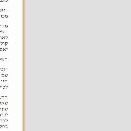
כתב 
"ואפ
מכוח
מקור
השיד
לאחר
קול 
יאסו
השי
"גט 
שם א
היו 
לכול
הרשב
שאות
שתחל
ילדה
לכהן
בחלי