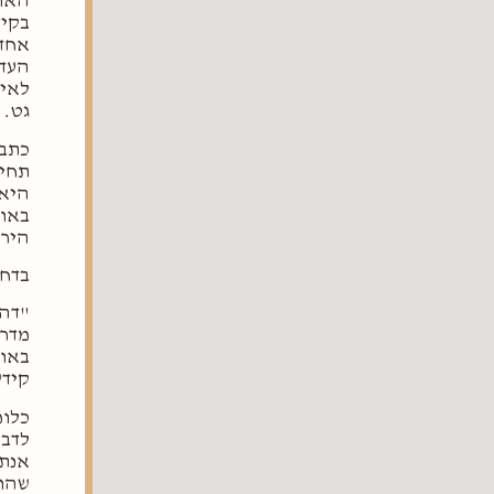
האו
בקיד
אחד 
העדי
לאיש
גט.
כתב 
תחיל
היא 
באומ
הירא
בדחי
"דהת
מדרב
באומ
קידש
כלומ
לדבר
אנתת
שהוא