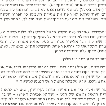
סרים לכהונה, ותשובת הרשב"א השנייה המתירה לכהן – ת
ושין בפרק האומר (סימן תקל"א). המרדכי עסק שם בעניינה של
(=אדם בליעל) עם שני עדים ונכנס עמה בדברים ונתן לה טבעת
ם העיד שהוא לא ראה את מסירת הטבעת כי הפריץ הסתיר 
ה: השליכי את הטבעת כי לקידושין הוא נתן לך. לאחר מכן כ
המרדכי שאין במעשה הקידושין של הפריץ ולא כלום מכמה טעמ
תה, וגם הם לא דיברו מעיקרא על עסקי קידושין) – אולם נחלקו
השתדכה: רבי אליעזר מביה"ם פסק שהיא אסורה לו, והביא
רת התקדשתי לך (והיא ראיית הרשב"א תק"נ, כאמור). לעומת
ים) חלקו עליו והתירוה לכהן.
ית ראיה זו כתב ר"י הלבן:
ם שאני, הואיל וכתב בגט "וכדו פטרית ותרוכית ליכי אנת אנת
נן אסור בקרובותיה שהרי הודה מעצמו וכדי להתירה לשוק כת
ר קידשתיך והיא אומרת לא קידשתני) אם האישה כופתו על 
ה מעולם, אלא שקבלה מחמת חשש הנמנע לנושאה."
ר יש חילוק בין אם האישה מודה לקידושין, שאז יש לראו
יה הואיל ולשונו של הגט – (שהיא אמירת האיש) – יש בו
י"), למרות שקודם לכן הוא צווח ואמר שהוא מעולם לא קידש
 נתן לה יאסור את קרובותיה עליו. לעומת זאת אם
האישה
היא