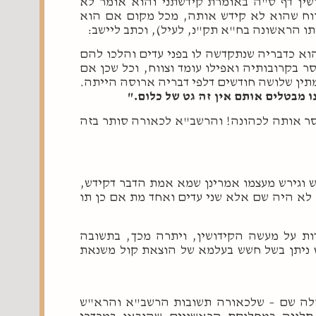
ין דף ס"ה באומרת קידשתני והוא אומר לא
ווח שהוא לא קידש אותה, מכל מקום אם הוא
ו הראשונה בח"א תק"נ, לעיל), וכתב ליישב:
א כדבריה שנתקדשה לו בפני עדים והלכו להם
ר בקרובותיה ואפילו עומד וצווח, וכל שכן אם
המתין שלושה חודשים דלפי דבריה ארוסה הייתה.
נו מבטלים אותם אין זה גט של כלום."
וסר אותה לכהונה! והרשב"א לכאורה סותר בזה
ש וגירש מעצמו אמרינן שמא אמת הדבר דקידש,
 לא היה שם אלא שני עדים ואחד מת אם כן תו
ות על מעשה הקידושין, ויתרה מכך, בתשובה
ט ניתן בשל חשש בעלמא של הוצאת קול משנאת
גדולה שם – שלכאורה תשובות הרשב"א והרא"ש