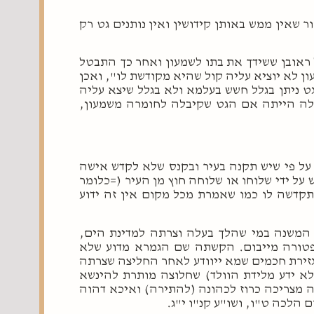
 שאין ממש באותן קידושין ואין נותנים גט רק
אובן ששידך את בתו לשמעון ואחר כך התבטל
ן לא יוציא עליה קול שהיא מקודשת לו", ואכן
ט ניתן בגלל חשש בעלמא ולא בגלל שיצא עליה
לה הייתה אם הגט שקיבלה לחומרה משמעון,
 על פי שיש תקנה בעיר ובקנס שלא לקדש אישה
על ידי שלוחו או שלוחה חוץ מן העיר (=כלומר
נתקדשה לו כמו שאמרת מכל מקום אין זה ידוע
 המשנה במי שהלך בעלה וצרתה למדינת הים,
פטורה מייבום. הקשתה שם הגמרא מדוע שלא
זירת חכמים שמא ייוודע לאחר החליצה שצרתה
א ידע מלידת הוולד) שחלוצה מותרת להינשא
ה מצריכה כרוז לכהונה (להתירה) ואיכא דהוה
 הלכה ט"ו, ושו"ע קנ"ו י"ג.