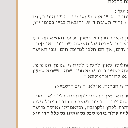
ה להלכה.
 תק"נ
ו' הגב"י אות ה' וסימן י' הגב"י אות ב', ויד
 (ח"ד תשובה ד"ש, והובאה בב"י בסימן י"ג)
 ולאחר מכן בא שמעון וערער והוציא קול לעז
הוא נתן לאביה של האישה (שהייתה אז קטנה
ז עדים, אך הם הלכו למדינת הים. אבי האישה
יטו שאין לחשוש לקידושי שמעון המערער,
לתא חששנו בדבר שמא מתוך שנאה ששונא שמעון
 גט לרווחא דמילתא."
דשי הבחנה, או לא. השיב הרשב"א:
 ודאי אין חוששין לקידושיה כלל ולא הייתה
 שהזכירו החכמים בשאלתם בדבר ביטול טענת
ת לכהן ולקרוביו, וכדאמרינן ואישה גרושה
ל זה עולה בידנו שכל גט שאינו גט כלל הרי הוא