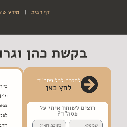
דף הבית
מידע שימ
בקשת כהן וגרו
לחזרה לכל פסה״ד
לחץ כאן
ב"ה
תיק 236611/1
בבית
רוצים לשוחח איתי על
פסה״ד?
לפני
הרב 