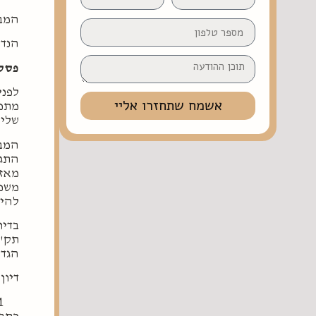
המבק
הנדו
פסק 
לפני
אשמח שתחזרו אליי
מתפל
שלי 
המבק
מאז 
משפ
להינ
בדיו
תק"נ
הגדול
דיון