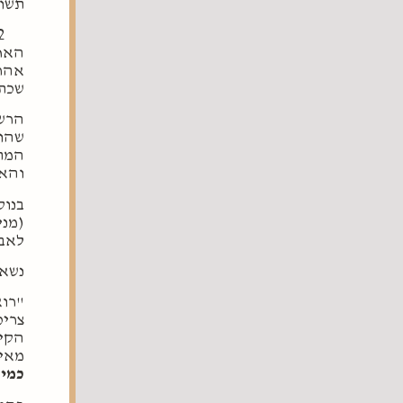
תשוב
האחר
אהרן
שכתב
הרשב
שהוא
המתק
והאי
בנו
(מני
לאבי
נשאל
"רוא
צריכ
הקיד
מאיש
כמי 