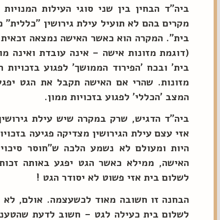
ביה"ד הבחין בין שני סוגי העילות המנויות
מקרים בהם לא תועיל עילת גירושין "כללית" כ
בית". המקרה הוא כאשר האישה נמצאה זכאית ל
(דוגמת מזונות אישה – אינה עובדת ואינה מור
בית' ובכח 'הפירוד הממושך' לפגוע בזכויות 
מזונות. שהרי אם האישה תקבל את הגט יפגע
המצב 'הכללי' לפגוע בזכויות ממון.
ביה"ד הדגיש, שרק במקרה שיש עילת גירושין 
אזי עצם עילת הגירושין מצדיקה פגיעה בזכויות
היות ומעולם לא נשמע הלכה ש"חוסר סיכוי
האישה, ממילא כאשר הגט יפגע באותה זכות 
לשלום בית אזי פשוט לא יסודר הגט !
הבחנה זו חשובה מאוד לכשעצמה. אולם, לא פ
לשלום בית כעילה לגט – חשוב לדעת שהטענה 