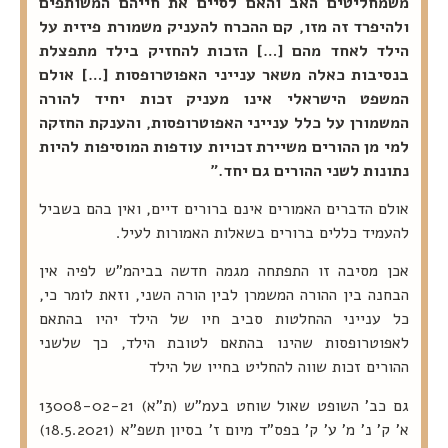
משמחליטים האב והאם לסיים את חייהם המשותפים
ולהיפרד זה מזו, קם ההכרח להעניק משמורת פיזית על
הילד לאחד מהם […] הזכות להחזיק בילד מתפצלת
בנסיבות כאלה משאר ענייני האפוטרופסות […] אולם
המשפט הישראלי אינו מעניק זכות יחיד להורה
המשמורן על כלל ענייני האפוטרופסות, והענקת החזקה
למי מן ההורים משיירת זכויות עודפות המוסיפות להיות
נתונות לשני ההורים גם יחד."
אולם הדברים האמורים אינם ברורים דיים, ואין בהם בשביל
להעמיד כללים ברורים בשאלות האמורות לעיל.
אכן מסיבה זו התפתחה מגמה חדשה בביהמ"ש לפיה אין
הבחנה בין ההורה המשמרן לבין הורה השני, וזאת לומר כי,
כל ענייני ההחלטות סביב חיו של הילד יהיו בהתאם
לאפוטרופסות שהינו בהתאם לטובת הילד, כך שלשני
ההורים זכות שווה להחליט בחייו של הילד
א' ק' נ' מ' ע' ק' בפס"ד מיום ז' בסיון תשפ"א (18.5.2021)