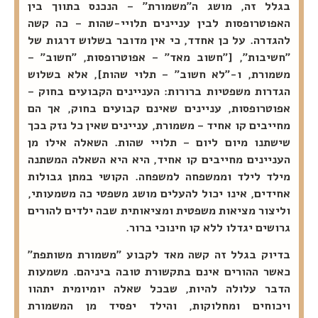
בגלל זה, מושג ה"משמורת" – הנכנס בתווך בין
האפוטרופסות לבין עניינים תלויי-שהות – כה קשה
להגדרה. על כן אחדד, כי אין מדובר בשלוש דרגות של
"חשיבות", ["חשוב מאד" – אפוטרופסות, "חשוב" –
משמורת, ו-"לא חשוב" – תלוי שהות], אלא בשלוש
הגדרות משפטיות ברורות: העניינים הקבועים בחוק –
אפוטרופסות, עניינים שאינם קבועים בחוק, אך הם
מחייבים קו אחיד – משמורת, עניינים שאין כל נזק בכך
שישתנו מיום ליום – תלויי שהות. השאלה אילו מן
העניינים מחייבים קו אחיד, היא היא השאלה המשתנה
מילד לילד וממשפחה למשפחה. הקושי במתן גבולות
אחידים, אינו יכול להעלים מושג משפטי כה משמעותי,
וליצור מציאות משפטית ומציאותית שבה ילדים להורים
גרושים יגדלו ללא קו חינוכי ברור.
בדיוק בגלל זה קשה מאד לקבוע "משמורת משותפת"
כאשר ההורים אינם בתקשורת טובה ביניהם. משמעות
הדבר עלולה להיות, שבכל שאלה יומיומית יתהוו
ויכוחים ומחלוקות, והילד יפסיד מן המשמורת