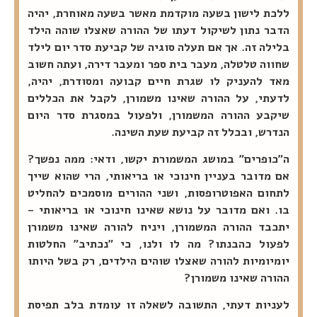
ללכת לישון בשעה מוקדמת מאשר בשעה מאוחרת, יהיה
הדבר נתון לשיקול דעתו של ההורה שאצלו שוהה הילד
בלילה זה. אך אם תעלה סוגיה של קביעת סדר יום לילד
שחווה טלטלה, מעבר בית ספר ומעבר דירה, ועתה חשוב
מאד להעניק לו שגרת חיים קבועה ומסודרת, יהיה,
לדעתי, על ההורה שאינו משמורן, לקבל את הכללים
שיקבע ההורה המשמורן, ולפעול במסגרת סדר היום
הנדרש, ובכלל זה קביעת שעת השינה.
ה"כופרים" במושג המשמורת יקשו, ודאי: ממה נפשך?
אם מדובר בעניין חינוכי או בריאותי, הרי שהוא שייך
לתחום האפוטרופסות, ושני ההורים מוסמכים להחליט
בו. ואם מדובר על נושא שאינו חינוכי או בריאותי –
יתכבד ההורה המשמורן, ויניח להורה שאינו משמורן
לפעול כהבנתו? מה לו ולנו, כי "נכתיב" החלטות
יומיומיות להורה שאצלו שוהים הילדים, רק בשל היותו
ההורה שאינו משמורן?
לעניות דעתי, התשובה לשאלה זו עומדת בלב תפיסת