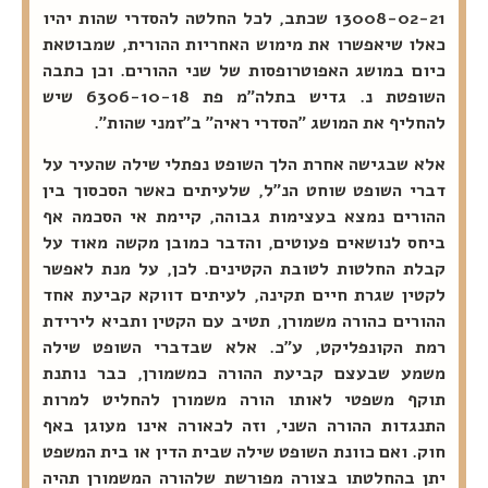
13008-02-21 שכתב, לכל החלטה להסדרי שהות יהיו
כאלו שיאפשרו את מימוש האחריות ההורית, שמבוטאת
כיום במושג האפוטרופסות של שני ההורים. וכן כתבה
השופטת נ. גדיש בתלה"מ פת 6306-10-18 שיש
להחליף את המושג "הסדרי ראיה" ב"זמני שהות".
אלא שבגישה אחרת הלך השופט נפתלי שילה שהעיר על
דברי השופט שוחט הנ"ל, שלעיתים כאשר הסכסוך בין
ההורים נמצא בעצימות גבוהה, קיימת אי הסכמה אף
ביחס לנושאים פעוטים, והדבר כמובן מקשה מאוד על
קבלת החלטות לטובת הקטינים. לכן, על מנת לאפשר
לקטין שגרת חיים תקינה, לעיתים דווקא קביעת אחד
ההורים כהורה משמורן, תטיב עם הקטין ותביא לירידת
רמת הקונפליקט, ע"כ. אלא שבדברי השופט שילה
משמע שבעצם קביעת ההורה כמשמורן, כבר נותנת
תוקף משפטי לאותו הורה משמורן להחליט למרות
התנגדות ההורה השני, וזה לכאורה אינו מעוגן באף
חוק. ואם כוונת השופט שילה שבית הדין או בית המשפט
יתן בהחלטתו בצורה מפורשת שלהורה המשמורן תהיה