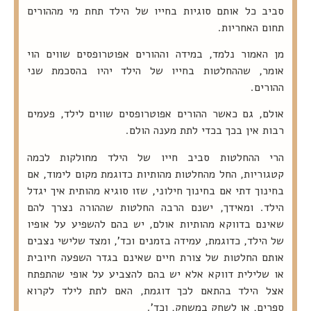
סביב כל אותם סוגיות בחייו של הילד תחת מי מההורים
תחום האחריות.
מן האמור נלמד, במידה וההורים אפוטרופסים שווים הוי
אומר, שההחלטות בחייו של הילד יהיו בהסכמת שני
ההורים.
אולם, גם כאשר ההורים אפוטרופסים שווים לילד, פעמים
רבות אין בכך בכדי לתת מענה הולם.
הרי ההחלטות סביב חייו של הילד מחולקות לכמה
קטגוריות, החל מהחלטות מהותיות כדוגמת מקום לימוד, אם
בחינוך דתי אם בחינוך חילוני, שזו סוגיא מהותית איך יגדל
הילד. ומאידך, ישנם הרבה החלטות שההורה נצרך להם
שאינם בדווקא מהותיות אולם, יש בהם להשפיע על אופיו
של הילד, כדוגמת, עמידה בזמנים וכד', ומצד שלישי נצבים
אותם החלטות של צורת חיים שאינם בגדר השפעה חיובית
או שלילית דווקא אלא יש בהם להצביע על אופי שהתפתח
אצל הילד בהתאם לכך דוגמת, האם לתת לילד לקרוא
ספרים, או לשחק במשחק, וכד'.