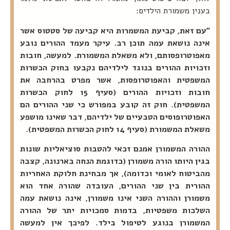
בענין משמורת הילדים:
"עם זאת, קביעת המשמרות היא קביעה של סטטוס אשר
אינה נושאת עמה תוכן רב. עיקר מעמד ההורים נובע
מאפוטרופסותם, ולא משאלת המשמורת. למעשה, חובות
וזכויות ההורים בנוגד לילדיהם נקבעו בחוק הכשרות
המשפטית והאפוטרופסות, אשר מפרט בהרחבה את
חובות וזכויות ההורים (סעיף 15 לחוק הכשרות
המשפטית). חוק זה קובע במפורש כי שני ההורים הם
האפוטרופוסים הטבעיים של ילדיהם, דבר שאינו מושפע
משאלת המשמורת (סעיף 14 לחוק הכשרות המשפטית).
ההורה המשמורן אמנם זכאי להטבות סוציאליות שונות
בגין היותו הורה משמורן (כדוגמת הנחה בארנונה, קצבה
מהביטוח לאומי וכדומה), אך מבחינת חלוקת האחריות
ההורית בין שני ההורים, העובדה שהורה אחד הוא
משמורן וההורה השני אינו משמורן, אינה נושאת עמה
השלכות משפטיות, בדמות סמכויות יתר של ההורה
המשמורן בנוגע לטיפול בילד. לפיכך אין למעשה