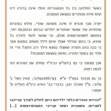
כאשר החלוקה בין כל הקטגוריות ההלו אינה ברורה דיה
תחת איזה מההורים נמצאת הסמכות.
יתרה מכך סוגיא זו אינה פשוטה שהרי, מילא בסוגיות
מהותיות עוד אפשר שההורים יחליטו בניהם ובהסכמה יחד,
בהתאם לאפוטרופסות אולם, וכי אפשר לומר להורה כל
שהוא, כי בזמן שהילד אצלו שיתן לילד משחק במקום ספר
כי ככה נוהג ההורה שאצלו נמצא הילד רוב הזמן? הרי זה
תלוי גם באופי ההורה. ואיפה נמצאת הסמכות?
אכן מצאנו כי גם ביהמ"ש וביה"ד מחלק את הסוגיא הזו
לכמה רמות.
כך גם מובהר בפס"ד ע"א 2266/93‎ ‎פלוני, קטין ואח'‏‎ ‎נ'
פלוני, פ"ד מט(1) 221, בדברי כב' נשיא ביה"מ העליון מ'
שמגר:
"זכויות ההורים כלפי ילדיהם ניתן לחלק לצורך ענייננו
לשניים: משמורת ושאר ענייני האפוטרופסות […]