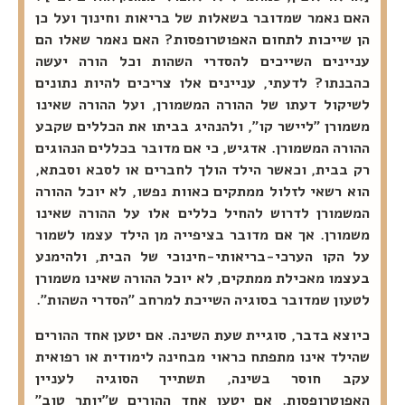
האם נאמר שמדובר בשאלות של בריאות וחינוך ועל כן
הן שייכות לתחום האפוטרופסות? האם נאמר שאלו הם
עניינים השייכים להסדרי השהות וכל הורה יעשה
כהבנתו? לדעתי, עניינים אלו צריכים להיות נתונים
לשיקול דעתו של ההורה המשמורן, ועל ההורה שאינו
משמורן "ליישר קו", ולהנהיג בביתו את הכללים שקבע
ההורה המשמורן. אדגיש, כי אם מדובר בכללים הנהוגים
רק בבית, וכאשר הילד הולך לחברים או לסבא וסבתא,
הוא רשאי לזלול ממתקים כאוות נפשו, לא יוכל ההורה
המשמורן לדרוש להחיל כללים אלו על ההורה שאינו
משמורן. אך אם מדובר בציפייה מן הילד עצמו לשמור
על הקו הערכי-בריאותי-חינוכי של הבית, ולהימנע
בעצמו מאכילת ממתקים, לא יוכל ההורה שאינו משמורן
לטעון שמדובר בסוגיה השייכת למרחב "הסדרי השהות".
כיוצא בדבר, סוגיית שעת השינה. אם יטען אחד ההורים
שהילד אינו מתפתח כראוי מבחינה לימודית או רפואית
עקב חוסר בשינה, תשתייך הסוגיה לעניין
האפוטרופסות. אם יטען אחד ההורים ש"יותר טוב"