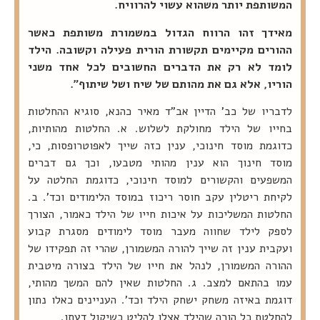
המשותפת יותר משהוא עשוי להרוויח.
מאידך זהו הרווח הגדול במשמורת משותפת כאשר
ההורים מקיימים תקשורת הורית פעילה וקשובה. הילד
לומד לא רק את הדברים החשובים לכל אחד משני
הוריו, אלא גם את מהותם של שיח ושל שיתוף".
לדבריו של כב' הדיין אב"ד מאיר כהנא, סוגיא ההחלטות
בחייו של הילד מחולקת לשלוש. א. החלטות מהותיות,
כדוגמת מוסד חינוכי, ענין כזה שייך לאפוטרופסות, כי,
מוסד חינוך הוא ענין מהותי מטבעו, וכך גם דברים
המשפעים והקשורים למוסד חינוכי, כדוגמת החלטה על
לקיחת ריטלין עקב חוסר ריכוז במוסד הלימודים וכד'. ב.
החלטות המשליכות על איכות חייו של הילד כאמור, הצורך
לספק לילד שחווה מעבר מוסד לימודים מסגרת קבוע
ועקבית ענין זה שייך להורה המשמורן, שהרי זה תפקידו של
ההורה המשמורן, לנהל את חייו של הילד בצורה מיטבית
עמו בהתאם למצב. ג. החלטות שאין להם המשך מהותי,
דוגמת באיזה משחק ישחק הילד וכד'. העניינים כאלו נתון
להחלטת כל הורה שהילד אצלו להליט כשיקול דעתו.