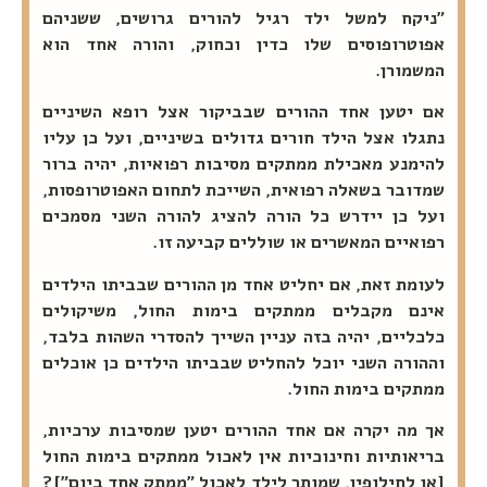
"ניקח למשל ילד רגיל להורים גרושים, ששניהם
אפוטרופוסים שלו כדין וכחוק, והורה אחד הוא
המשמורן.
אם יטען אחד ההורים שבביקור אצל רופא השיניים
נתגלו אצל הילד חורים גדולים בשיניים, ועל כן עליו
להימנע מאכילת ממתקים מסיבות רפואיות, יהיה ברור
שמדובר בשאלה רפואית, השייכת לתחום האפוטרופסות,
ועל כן יידרש כל הורה להציג להורה השני מסמכים
רפואיים המאשרים או שוללים קביעה זו.
לעומת זאת, אם יחליט אחד מן ההורים שבביתו הילדים
אינם מקבלים ממתקים בימות החול, משיקולים
כלכליים, יהיה בזה עניין השייך להסדרי השהות בלבד,
וההורה השני יוכל להחליט שבביתו הילדים כן אוכלים
ממתקים בימות החול.
אך מה יקרה אם אחד ההורים יטען שמסיבות ערכיות,
בריאותיות וחינוכיות אין לאכול ממתקים בימות החול
[או לחילופין, שמותר לילד לאכול "ממתק אחד ביום"]?