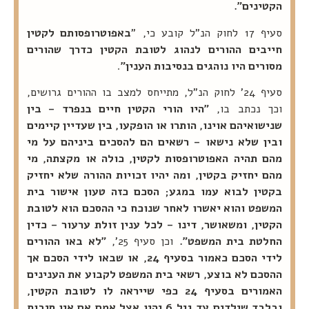
הקטינים".
סעיף 17 לחוק הנ"ל קובע כי, "
באפוטרופסותם לקטין
חייבים ההורים לנהוג לטובת הקטין כדרך שהורים
מסורים היו נוהגים בנסיבות הענין"
.
סעיף 24' לחוק הנ"ל, מתייחס למצב בו ההורים גרושים,
וכך נכתב בו,
"היו הורי הקטין חיים בנפרד – בין
שנישואיהם אוינו, הותרו או הופקעו, בין שעדיין קיימים
ובין שלא נישאו – רשאים הם להסכים ביניהם על מי
מהם תהיה האפוטרופסות לקטין, כולה או מקצתה, מי
מהם יחזיק בקטין, ומה יהיו זכויות ההורה שלא יחזיק
בקטין לבוא עמו במגע; הסכם כזה טעון אישור בית
המשפט והוא יאשרו לאחר שנוכח כי ההסכם הוא לטובת
הקטין, ומשאושר, דינו – לכל ענין זולת ערעור – כדין
החלטת בית המשפט".
וכן סעיף 25',
"לא באו ההורים
לידי הסכם כאמור בסעיף 24, או שבאו לידי הסכם אך
ההסכם לא בוצע, רשאי בית המשפט לקבוע את הענינים
האמורים בסעיף 24 כפי שייראה לו לטובת הקטין,
ובלבד שילדים עד גיל 6 יהיו אצל אמם אם אין סיבות