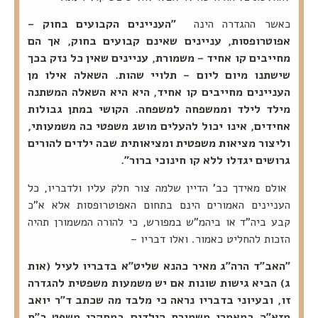
כאשר ההגדרה הינה
"העניינים הקבועים בחוק –
אפוטרופסות, עניינים שאינם קבועים בחוק, אך הם
מחייבים קו אחיד – משמורת, עניינים שאין כל נזק בכך
שישתנו מיום ליום – תלויי שהות.
השאלה אילו מן
העניינים מחייבים קו אחיד, היא היא השאלה המשתנה
מילד לילד וממשפחה למשפחה. הקושי במתן גבולות
אחידים, אינו יכול להעלים מושג משפטי כה משמעותי,
וליצור מציאות משפטית ומציאותית שבה ילדים להורים
גרושים יגדלו ללא קו חינוכי ברור".
אולם מאידך כב' הדיין שלמה צור חלק עליו ולדבריו, כל
העניינים האמורים הינם בתחום האפוטרופסות אלא א"כ
קבע ביה"ד או ביהמ"ש במפורש, כי להורה המשמורן תהיה
הזכות להחליט כאמור. ואלו דבריו –
"האב"ד הרה"ג מאיר כהנא שליט"א בדבריו לעיל (אות
ג) הביא גישות שונות אם יש משמעות משפטית להגדרה
זו, ובעיוני בדבריו נראה כי מלבד מה שכתב ד"ר יואב
מזא"ה במאמרו משמורת הילדים במחקרי משפט כ"ח