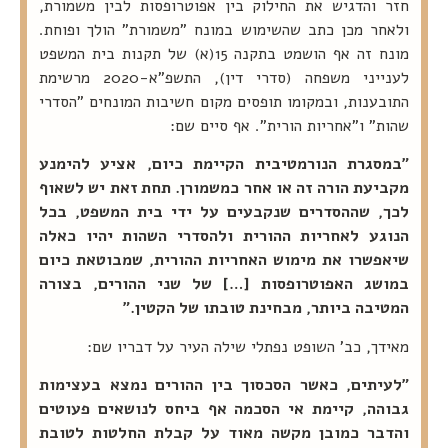
חזר והדגיש את החילוק בין אפוטרופסות לבין משמורת,
ולאחר מכן כתב שהשימוש במונח "משמורת" הולך ופוחת.
מונח זה אף הושמט בתקנה 15(א) של תקנות בית המשפט
לענייני משפחה (סדרי דין), התשפ"א-2020 מרשימת
התובענות, ובמקומו תופסים מקום חשיבות המונחים "הסדרי
שהות" ו"אחריות הורית". אף סיים שם:
"במסגרת הנורמטיבית הקיימת כיום, אציע להימנע
מקביעת הורה זה או אחר כמשמורן. תחת זאת יש לשאוף
לכך, שההסדרים שנקבעים על ידי בית המשפט, בכל
הנוגע לאחריות ההורית ולהסדרי השהות יהיו כאלה
שיאפשרו את מימוש האחריות ההורית, שמבוטאת כיום
במושג האפוטרופסות […] של שני ההורים, בצורה
המטיבה ביותר, מבחינת טובתו של הקטין."
מאידך, כב' השופט נפתלי שילה העיר על דבריו שם:
"לעיתים, כאשר הסכסוך בין ההורים נמצא בעצימות
גבוהה, קיימת אי הסכמה אף ביחס לנושאים פעוטים
והדבר כמובן מקשה מאוד על קבלת החלטות לטובת