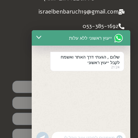
israelbenbaruch19@gmail.com
053-385-1692
ייעוץ ראשוני ללא עלות
972+533851692
profile facebook
שלום , הגעתי דרך האתר ואשמח
לקבל ייעוץ ראשוני
21:24
פנו אלינו עכשיו
undefined