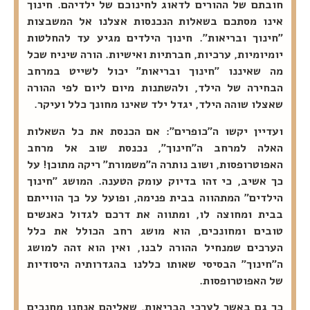
חובתם של ההורים לדאוג לחינוכם של ילדיהם. חינוך
אינו מסתכם בשאלות הנכנסות אצלנו אל המשבצות
"חינוך ובריאות". חינוך הילדים מגיע עד להחלטות
יומיומיות, ערכיות, חברתיות ואישיות. הורה שיניח שכל
מה שאיננו "חינוך ובריאות" יכול לשייט במרחב
הבחירה של הילד, ולהשתנות מיום ליום לפי ההורה
שאצלו שוהה הילד, יגדל ילד שאינו מחונך כלל ועיקר.
ועדיין יקשו ה"כופרים": אם הכנסת את כל השאלות
האלה למרחב ה"חינוך", נכנסת שוב אל מרחב
האפוטרופסות, ושוב נותרה ה"משמורת" ריקה מתוכן! על
כך אשיב, כי זהו בדיוק עומק הטענה. המושג "חינוך
הילדים" המתהווה בבית פנימה, ופועל על כך הווייתם
בבית ומחוצה לו, ומתווה את דרכם לגדול כאנשים
טובים ומחונכים, הוא מושג רחב הכולל את כלל
הערכים שמנחיל ההורה לבנו, ואין הוא זהה למושג
ה"חינוך" הבסיסי שאותו כללנו בהגדרותיה היסודיות
של האפוטרופסות.
כך גם באשר לערכי הבריאות, שאליהם אנחנו מחנכים