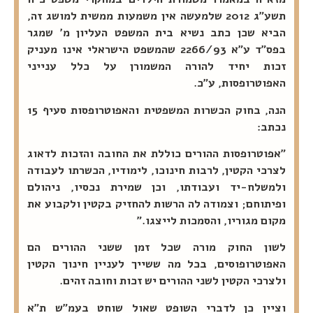
תשע"ג 2012 שלמעשה אין משמעות ממשית למושג זה,
הביא שכן כתב נשיא בית המשפט העליון מ' שמגר
בפס"ד ע"א 2266/93 שהמשפט הישראלי אינו מעניק
זכות יחיד להורה המשמורן על כלל ענייני
האפוטרופסות, ע"כ.
הנה, בחוק הכשרות המשפטית והאפוטרופסות סעיף 15
נכתב:
"אפוטרופסות ההורים כוללת את החובה והזכות לדאוג
לצרכי הקטין, לרבות חינוכו, לימודיו, הכשרתו לעבודה
ולמשלח-יד ועבודתו, וכן שמירת נכסיו, ניהולם
ופיתוחם; וצמודה לה הרשות להחזיק בקטין ולקבוע את
מקום מגוריו, והסמכות לייצגו."
לשון החוק מורה שכל זמן ששני ההורים הם
האפוטרופוסים, בכל מה ששייך לעניין חינוך הקטין
ולצרכי הקטין לשני ההורים יש זכות וחובה זהים.
וציין כן לדברי השופט שאול שוחט בעמ"ש ת"א