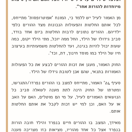
מיוחדות להורות אחר"
.
מן האמור לעיל יש ללמד כי, המונח 'אפוטרופסות' מתייחס,
לכל אותם החלטות והפעולות הנכונות מצד ההורים כלפי
ילדיהם. ההורים נתונים לרבות החלטות ביום אחד בודד,
סביב גידולו של הילד, החל ממה יוכל, מתי הילד יקום, כמה
שעות יכול להיות בגינה, ועד להחלטות משמעותיות בעיצוב
חיו של הילד כמו מוסד חינוך, דת, וכד'.
החוק האמור, מעגן את זכות ההורים לבצע את כל הפעולות
האמורות בתנאי, שהם אכן לטובת גידלו של הילד.
סעיף 24' האמור, מתייחס למצב בו ההורים נפרדו/התגרשו,
ומטרתו של החוק הינה לתת מענה לשאלה סביב כל
הנושאים האמורים לעיל, על מי הם מוטלים, האם על האב
או על האם, וכן למי יש זכות לקבל את אותם החלטות
אותם.
מאידך, המצב בו ההורים חיים בנפרד והילד חובה הורות
בנפרד אצל כל אחד מהוריו, מציאות כזו מצריכה מענה