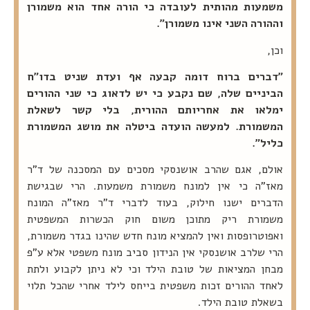
משמעות מהותית לעובדה כי הורה אחד הוא משמורן
וההורה השני אינו משמורן".
וכן,
"דברים ברוח דומה קבעה אף ועדת שניט בדו"ח
הביניים שלה, שם נקבע כי יש לדאוג כי שני ההורים
ימלאו את אחריותם ההורית, בלי קשר לשאלת
המשמורת. למעשה הועדה ביטלה את מושג המשמורת
כליל".
אולם, אגם שהרב אושנסקי מסכים עם המסכנה של ד"ר
מאז"ה כי אין למונח משמורת משמעות. הרי שבגישת
הדברים ישנו חילוק, בעוד לדברי ד"ר מאז"ה המונח
משמורת ריק מתוכן משום חוק הכשרות המשפטית
ואפוטרופסות ואין להמציא מונח חדש שהינו בגדר משמורת,
הרי שלרב אושנסקי אין הנידון סביב מונח משפטי אלא ע"פ
מבחן המציאות של טובת הילד וכי לא ניתן לקבוע ולתת
לאחד ההורים זכות משפטית בייחס לילד אחרי שהכל תלוי
בשאלת טובת הילד.