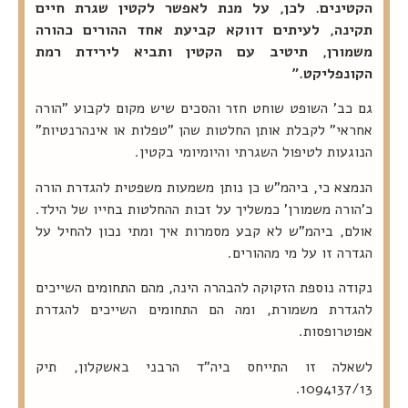
הקטינים. לכן, על מנת לאפשר לקטין שגרת חיים
תקינה, לעיתים דווקא קביעת אחד ההורים כהורה
משמורן, תיטיב עם הקטין ותביא לירידת רמת
הקונפליקט."
גם כב' השופט שוחט חזר והסכים שיש מקום לקבוע "הורה
אחראי" לקבלת אותן החלטות שהן "טפלות או אינהרנטיות"
הנוגעות לטיפול השגרתי והיומיומי בקטין.
הנמצא כי, ביהמ"ש כן נותן משמעות משפטית להגדרת הורה
כ'הורה משמורן' כמשליך על זכות ההחלטות בחייו של הילד.
אולם, ביהמ"ש לא קבע מסמרות איך ומתי נכון להחיל על
הגדרה זו על מי מההורים.
נקודה נוספת הזקוקה להבהרה הינה, מהם התחומים השייכים
להגדרת משמורת, ומה הם התחומים השייכים להגדרת
אפוטרופסות.
לשאלה זו התייחס ביה"ד הרבני באשקלון, תיק
1094137/13.