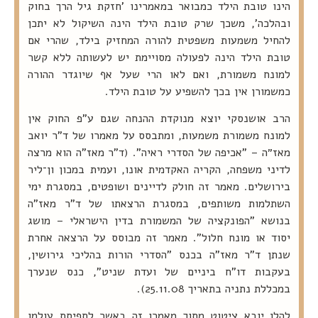
הינו טובת הילד כמבואר במאמרינו 'חזקת גיל הרך בחוק
ובהלכה', משכך שרק טובת הילד הינה השיקול לא יתכן
להחיל משמעות משפטית להורה המחזיק בילד, שהרי אם
טובת הילד הינה לפעולה מסויימת יש לעשותה ללא קשר
למונח משמורת, ואם לאו הרי שעל אף שיוגדר ההורה
כמשמורן אין בכך להשפיע על טובת הילד.
הרב אושנסקי יוצא מנוקדת ההנחה שגם ע"פ החוק אין
למונח משמורת משמעות, ומתבסס על מאמרו של ד"ר יואב
מאז״ה – "אכיפה של הסדרי ראיה". (ד"ר מאז"ה הוא מרצה
לדיני משפחה, הקריה האקדמית אונו, ועמית במכון ון־ליר
בירושלים. מאמר זה חולק לדיינים ושופטים, במסגרת ימי
השתלמות משותפים, במסגרת הרצאתו של ד"ר מאז"ה
בנושא "הפונקציה של המשמורת בדין הישראלי – מושג
יסוד או מונח חלול". מאמר זה מבוסס על הרצאה אחרת
שנתן ד"ר מאז"ה בכנס "הסדרי הורות בהליכי גירושין,
בעקבות דו"ח ביניים של ועדת שניט", כנס שנערך
במכללת נתניה בתאריך 25.11.08).
להלן יובא ציטוט מתוך מאמרו זה באשר לתפיסת עולמו