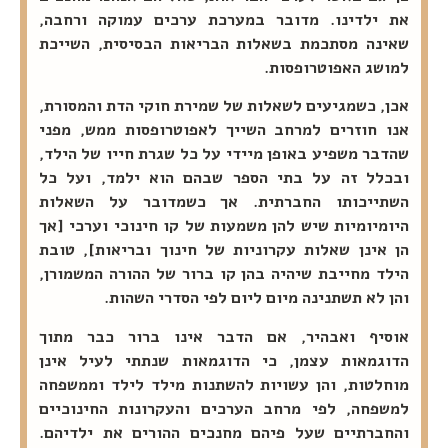
את ילדינו. מדובר במערכת ערכים עמוקה ורחבה,
שאינה מסתכמת בשאלות הבריאות הבסיסית, השייכת
למושג האפוטרופסות.
אכן, כשמגיעים לשאלות של שמירת חוקי הדת והמסורת,
אנו חוזרים למרחב השייך לאפוטרופסות ממש, מפני
שהדבר משפיע באופן מיידי על כל שגרת חייו של הילד,
ובכלל זה על בתי הספר שבהם הוא ילמד, ועל כל
השתייכותו החברתית. אך כשמדובר על השאלות
היומיומיות שיש להן משמעות של קו חינוכי וערכי [אך
הן אינן שאלות עקרוניות של חינוך ובריאות], טובת
הילד מחייבת שיהיה בהן קו ברור של ההורה המשמורן,
והן לא תשתנינה מיום ליום לפי הסדרי השהות.
אוסיף ואבהיר, אם הדבר אינו ברור כבר מתוך
הדוגמאות עצמן, כי הדוגמאות שנתתי לעיל אינן
מוחלטות, והן עשויות להשתנות מילד לילד וממשפחה
למשפחה, לפי מרחב הערכים והעקרונות החינוכיים
והחברתיים שעל פיהם מחנכים ההורים את ילדיהם.