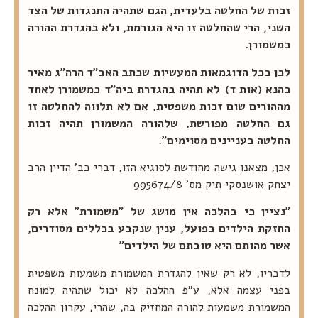
זכות של החלטה בלעדית, הגם שתהיה התנגדות של הצד
השני, הרי שהחלטה זו היא הגורמת, ולא בהגדרת ההורה
כמשמורן.
לכן בכל הדוגמאות המעשיות שכתב האב"ד הרה"ג מאיר
כהנא (אות ד)
לא תהיה בהגדרת ביה"ד כמשמורן לאחד
מההורים שום זכות משפטית, אם לא תלווה להחלטה זו
גם החלטה מפורשת, שלהורה המשמורן תהיה זכות
החלטה בעניינים מסוימים".
אכן, מצאנו גישה מחודשת לסוגיא הזו, דברי כב' הדיין הרב
יצחק אושנסקי תיק מס' 995674/8
"נציין כי בהלכה אין מושג של "משמורת" אלא רק
החזקת הילדים בפועל, ענין שנקבע בכללים מסודרים,
אשר מהותם היא טובתם של הילדים"
לדבריו, לא רק שאין להגדרת המשמורת משמעות משפטית
בפני עצמה אלא, ע"פ ההלכה לא יכול שתהיה למונח
המשמורת משמעות להורה המחזיק בה, שהרי, עקרון ההלכה